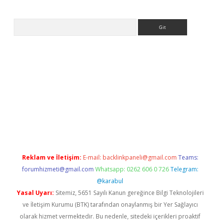
Arama
vdcasino
Reklam ve İletişim:
E-mail:
backlinkpaneli@gmail.com
Teams:
forumhizmeti@gmail.com
Whatsapp: 0262 606 0 726
Telegram:
@karabul
Yasal Uyarı:
Sitemiz, 5651 Sayılı Kanun gereğince Bilgi Teknolojileri
ve İletişim Kurumu (BTK) tarafından onaylanmış bir Yer Sağlayıcı
olarak hizmet vermektedir. Bu nedenle, sitedeki içerikleri proaktif