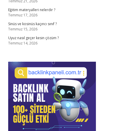
Temmuz 21, 2026
Eğitim materyalleri nelerdir ?
Temmuz 17, 2026
Sinüs ve kosinüs kaçıncı sınıf ?
Temmuz 15, 2026
Uyuz nasıl geçer kesin çözüm ?
Temmuz 14, 2026