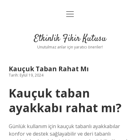
menüyü
Anasayfa
aç
Gizlilik Politikası
Etkinlik Fikir Kutusu
Yasal Uyarı
Unutulmaz anlar için yaratıcı öneriler!
Hakkımızda
Kauçuk Taban Rahat Mı
Tarih: Eylül 19, 2024
Kauçuk taban
ayakkabı rahat mı?
Günlük kullanım için kauçuk tabanlı ayakkabılar
konfor ve destek sağlayabilir ve deri tabanlı