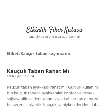
menüyü
Anasayfa
aç
Gizlilik Politikası
Etkinlik Fikir Kutusu
Yasal Uyarı
Unutulmaz anlar için yaratıcı öneriler!
Hakkımızda
Etiket:
Kauçuk taban kaymaz mı
Kauçuk Taban Rahat Mı
Tarih: Eylül 19, 2024
Kauçuk taban ayakkabı rahat mı? Günlük kullanım
için kauçuk tabanlı ayakkabılar konfor ve destek
sağlayabilir ve deri tabanlı ayakkabılardan daha iyi
bir seçenek olabilir. Kauçuk, yeniyken deriden daha