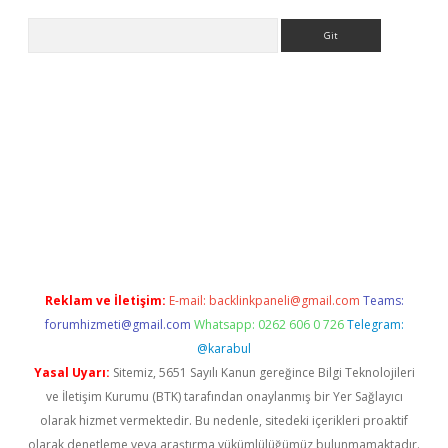
Arama
ino
Reklam ve İletişim:
E-mail:
backlinkpaneli@gmail.com
Teams:
forumhizmeti@gmail.com
Whatsapp: 0262 606 0 726
Telegram:
@karabul
Yasal Uyarı:
Sitemiz, 5651 Sayılı Kanun gereğince Bilgi Teknolojileri
ve İletişim Kurumu (BTK) tarafından onaylanmış bir Yer Sağlayıcı
olarak hizmet vermektedir. Bu nedenle, sitedeki içerikleri proaktif
olarak denetleme veya araştırma yükümlülüğümüz bulunmamaktadır.