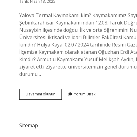
Tarih: Nisan 13, 2025
Yalova Termal Kaymakamı kim? Kaymakamımız Sayın
Şebinkarahisar Kaymakamı’ndan 12.08. Faruk Doğ
Nusaybin ilçesinde doğdu. İlk ve orta öğrenimini Nu
Üniversitesi İktisadi ve İdari Bilimler Fakültesi 
kimdir? Hülya Kaya, 02.07.2024 tarihinde Resmi Ga
İlçemize Kaymakam olarak atanan Oğuzhan Erdi Ata
kimdir? Armutlu Kaymakamı Yusuf Melikşah Aydın,
ziyaret etti. Ziyarette üniversitemizin genel duru
durumu…
Yalova
Devamını okuyun
Yorum Bırak
Termal
Kaymakamı
Kimdir
Sitemap