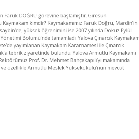
 Faruk DOĞRU görevine başlamıştır. Giresun
ru Kaymakam kimdir? Kaymakamımız Faruk Doğru, Mardin’in
saybin’de, yüksek öğrenimini ise 2007 yılında Dokuz Eylül
Kamu Yönetimi Bölümü’nde tamamladı. Yalova Çınarcık Kaymakam
zete’de yayımlanan Kaymakam Kararnamesi ile Çınarcık
k’a tebrik ziyaretinde bulundu. Yalova Armutlu Kaymakamı
 Rektörümüz Prof. Dr. Mehmet Bahçekapılı’yı makamında
mu ve özellikle Armutlu Meslek Yüksekokulu’nun mevcut