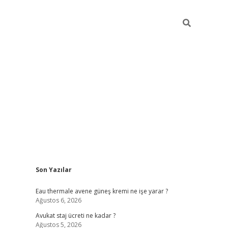
Sidebar
Son Yazılar
Eau thermale avene güneş kremi ne işe yarar ?
Ağustos 6, 2026
Avukat staj ücreti ne kadar ?
Ağustos 5, 2026