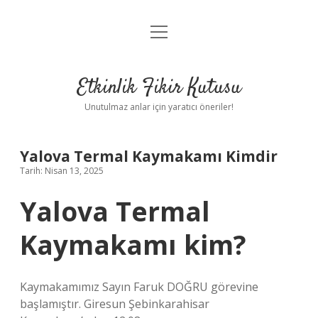
menüyü
Anasayfa
aç
Gizlilik Politikası
Etkinlik Fikir Kutusu
Yasal Uyarı
Unutulmaz anlar için yaratıcı öneriler!
Hakkımızda
Yalova Termal Kaymakamı Kimdir
Tarih: Nisan 13, 2025
Yalova Termal
Kaymakamı kim?
Kaymakamımız Sayın Faruk DOĞRU görevine
başlamıştır. Giresun Şebinkarahisar