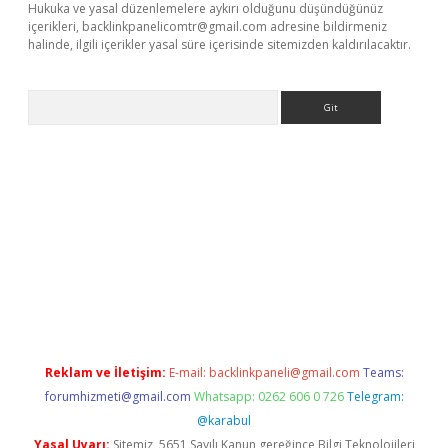
Hukuka ve yasal düzenlemelere aykırı olduğunu düşündüğünüz
içerikleri,
backlinkpanelicomtr@gmail.com
adresine bildirmeniz
halinde, ilgili içerikler yasal süre içerisinde sitemizden kaldırılacaktır.
Arama
ino
Reklam ve İletişim:
E-mail:
backlinkpaneli@gmail.com
Teams:
forumhizmeti@gmail.com
Whatsapp: 0262 606 0 726
Telegram:
@karabul
Yasal Uyarı:
Sitemiz, 5651 Sayılı Kanun gereğince Bilgi Teknolojileri