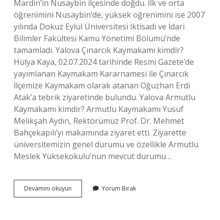
Mardin’in Nusaybin ilçesinde doğdu. İlk ve orta
öğrenimini Nusaybin’de, yüksek öğrenimini ise 2007
yılında Dokuz Eylül Üniversitesi İktisadi ve İdari
Bilimler Fakültesi Kamu Yönetimi Bölümü’nde
tamamladı. Yalova Çınarcık Kaymakamı kimdir?
Hülya Kaya, 02.07.2024 tarihinde Resmi Gazete’de
yayımlanan Kaymakam Kararnamesi ile Çınarcık
İlçemize Kaymakam olarak atanan Oğuzhan Erdi
Atak’a tebrik ziyaretinde bulundu. Yalova Armutlu
Kaymakamı kimdir? Armutlu Kaymakamı Yusuf
Melikşah Aydın, Rektörümüz Prof. Dr. Mehmet
Bahçekapılı’yı makamında ziyaret etti. Ziyarette
üniversitemizin genel durumu ve özellikle Armutlu
Meslek Yüksekokulu’nun mevcut durumu…
Yalova
Devamını okuyun
Yorum Bırak
Termal
Kaymakamı
Kimdir