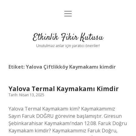
menüyü
Anasayfa
aç
Gizlilik Politikası
Etkinlik Fikir Kutusu
Yasal Uyarı
Unutulmaz anlar için yaratıcı öneriler!
Hakkımızda
Etiket:
Yalova Çiftlikköy Kaymakamı kimdir
Yalova Termal Kaymakamı Kimdir
Tarih: Nisan 13, 2025
Yalova Termal Kaymakamı kim? Kaymakamımız
Sayın Faruk DOĞRU görevine başlamıştır. Giresun
Şebinkarahisar Kaymakamı’ndan 12.08. Faruk Doğru
Kaymakam kimdir? Kaymakamımız Faruk Doğru,