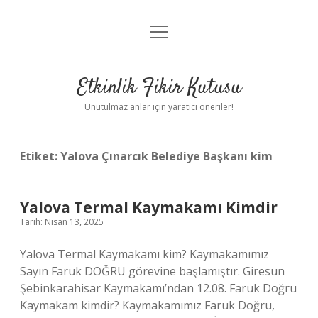
menüyü
Anasayfa
aç
Gizlilik Politikası
Etkinlik Fikir Kutusu
Yasal Uyarı
Unutulmaz anlar için yaratıcı öneriler!
Hakkımızda
Etiket:
Yalova Çınarcık Belediye Başkanı kim
Yalova Termal Kaymakamı Kimdir
Tarih: Nisan 13, 2025
Yalova Termal Kaymakamı kim? Kaymakamımız
Sayın Faruk DOĞRU görevine başlamıştır. Giresun
Şebinkarahisar Kaymakamı’ndan 12.08. Faruk Doğru
Kaymakam kimdir? Kaymakamımız Faruk Doğru,