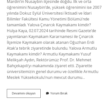
Mardin’in Nusaybin ilçesinde doğdu. İlk ve orta
öğrenimini Nusaybin’de, yüksek öğrenimini ise 2007
yılında Dokuz Eylül Üniversitesi İktisadi ve İdari
Bilimler Fakültesi Kamu Yönetimi Bölümü’nde
tamamladı. Yalova Çınarcık Kaymakamı kimdir?
Hülya Kaya, 02.07.2024 tarihinde Resmi Gazete’de
yayımlanan Kaymakam Kararnamesi ile Çınarcık
İlçemize Kaymakam olarak atanan Oğuzhan Erdi
Atak’a tebrik ziyaretinde bulundu. Yalova Armutlu
Kaymakamı kimdir? Armutlu Kaymakamı Yusuf
Melikşah Aydın, Rektörümüz Prof. Dr. Mehmet
Bahçekapılı’yı makamında ziyaret etti. Ziyarette
üniversitemizin genel durumu ve özellikle Armutlu
Meslek Yüksekokulu’nun mevcut durumu…
Yalova
Devamını okuyun
Yorum Bırak
Termal
Kaymakamı
Kimdir