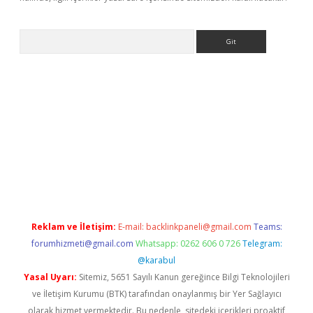
Arama
ino
Reklam ve İletişim:
E-mail:
backlinkpaneli@gmail.com
Teams:
forumhizmeti@gmail.com
Whatsapp: 0262 606 0 726
Telegram:
@karabul
Yasal Uyarı:
Sitemiz, 5651 Sayılı Kanun gereğince Bilgi Teknolojileri
ve İletişim Kurumu (BTK) tarafından onaylanmış bir Yer Sağlayıcı
olarak hizmet vermektedir. Bu nedenle, sitedeki içerikleri proaktif