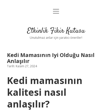
menüyü
Anasayfa
aç
Gizlilik Politikası
Etkinlik Fikir Kutusu
Yasal Uyarı
Unutulmaz anlar için yaratıcı öneriler!
Hakkımızda
Kedi Mamasının Iyi Olduğu Nasıl
Anlaşılır
Tarih: Kasım 27, 2024
Kedi mamasının
kalitesi nasıl
anlaşılır?