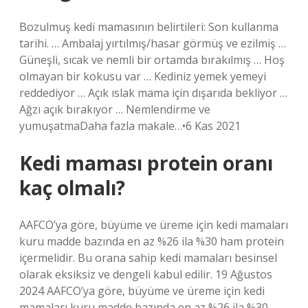
Bozulmuş kedi mamasının belirtileri: Son kullanma
tarihi. … Ambalaj yırtılmış/hasar görmüş ve ezilmiş …
Güneşli, sıcak ve nemli bir ortamda bırakılmış … Hoş
olmayan bir kokusu var … Kediniz yemek yemeyi
reddediyor … Açık ıslak mama için dışarıda bekliyor …
Ağzı açık bırakıyor … Nemlendirme ve
yumuşatmaDaha fazla makale…•6 Kas 2021
Kedi maması protein oranı
kaç olmalı?
AAFCO’ya göre, büyüme ve üreme için kedi mamaları
kuru madde bazında en az %26 ila %30 ham protein
içermelidir. Bu orana sahip kedi mamaları besinsel
olarak eksiksiz ve dengeli kabul edilir. 19 Ağustos
2024 AAFCO’ya göre, büyüme ve üreme için kedi
mamaları kuru madde bazında en az %26 ila %30