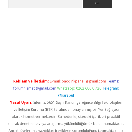
Arama
dcasino
Reklam ve İletişim:
E-mail:
backlinkpaneli@gmail.com
Teams:
forumhizmeti@gmail.com
Whatsapp: 0262 606 0 726
Telegram:
@karabul
Yasal Uyarı:
Sitemiz, 5651 Sayılı Kanun gereğince Bilgi Teknolojileri
ve İletişim Kurumu (BTK) tarafından onaylanmış bir Yer Sağlayıcı
olarak hizmet vermektedir. Bu nedenle, sitedeki içerikleri proaktif
olarak denetleme veya araştırma yükümlülüğümüz bulunmamaktadır.
Ancak, üyelerimiz yazdıkları içeriklerin sorumluluğunu taşımakta olup,