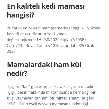
En kaliteli kedi maması
hangisi?
20 farklı en iyi kedi maması markası: sağlıklı, yüksek
kaliteli ve ucuz!Marka YokUzman
değerlendirmesi1Hill’s8/102Proplan7/103Brit
Care7/104Royal Canin7/1016 satır daha•25 Ocak
2023
Mamalardaki ham kül
nedir?
“Çiğ” ve “kül” gibi terimler kafa karıştırıcı olabilir!
“Çiğ”, besin hakkında miktar dışında herhangi bir
bilgi vermeyen tahmini bir miktar anlamına gelir.
“Kül”, külün evcil hayvan mamasına eklendiği