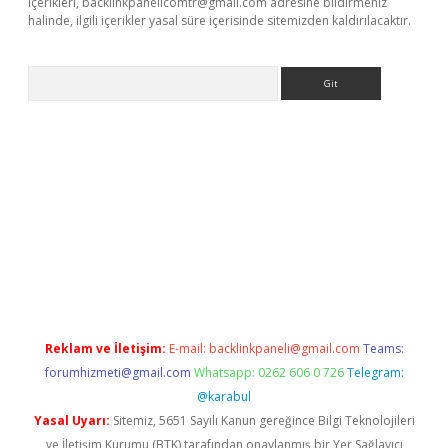
içerikleri,
backlinkpanelicomtr@gmail.com
adresine bildirmeniz
halinde, ilgili içerikler yasal süre içerisinde sitemizden kaldırılacaktır.
Arama
ino
Reklam ve İletişim:
E-mail:
backlinkpaneli@gmail.com
Teams:
forumhizmeti@gmail.com
Whatsapp: 0262 606 0 726
Telegram:
@karabul
Yasal Uyarı:
Sitemiz, 5651 Sayılı Kanun gereğince Bilgi Teknolojileri
ve İletişim Kurumu (BTK) tarafından onaylanmış bir Yer Sağlayıcı