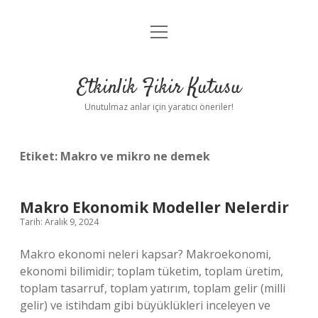
menüyü
Anasayfa
aç
Gizlilik Politikası
Etkinlik Fikir Kutusu
Yasal Uyarı
Unutulmaz anlar için yaratıcı öneriler!
Hakkımızda
Etiket:
Makro ve mikro ne demek
Makro Ekonomik Modeller Nelerdir
Tarih: Aralık 9, 2024
Makro ekonomi neleri kapsar? Makroekonomi,
ekonomi bilimidir; toplam tüketim, toplam üretim,
toplam tasarruf, toplam yatırım, toplam gelir (milli
gelir) ve istihdam gibi büyüklükleri inceleyen ve