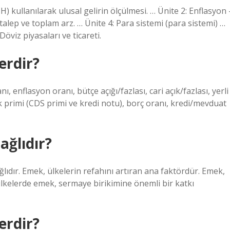
) kullanılarak ulusal gelirin ölçülmesi. … Ünite 2: Enflasyon 
lep ve toplam arz. … Ünite 4: Para sistemi (para sistemi) …
öviz piyasaları ve ticareti.
erdir?
ı, enflasyon oranı, bütçe açığı/fazlası, cari açık/fazlası, yerli
 primi (CDS primi ve kredi notu), borç oranı, kredi/mevduat
ağlıdır?
lıdır. Emek, ülkelerin refahını artıran ana faktördür. Emek,
 ülkelerde emek, sermaye birikimine önemli bir katkı
erdir?