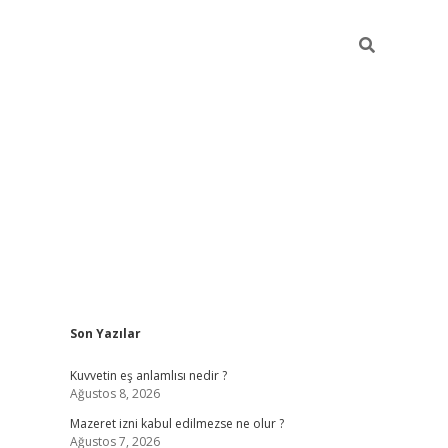
Sidebar
Son Yazılar
vdcasino
Kuvvetin eş anlamlısı nedir ?
Ağustos 8, 2026
Mazeret izni kabul edilmezse ne olur ?
Ağustos 7, 2026