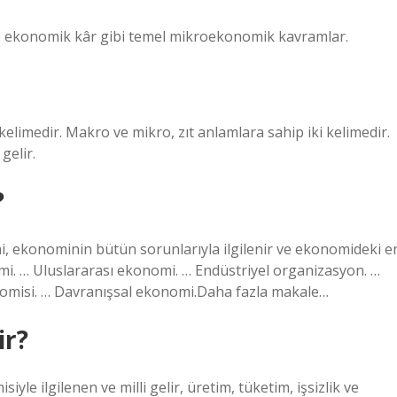
 ve ekonomik kâr gibi temel mikroekonomik kavramlar.
elimedir. Makro ve mikro, zıt anlamlara sahip iki kelimedir.
gelir.
?
konominin bütün sorunlarıyla ilgilenir ve ekonomideki e
mi. … Uluslararası ekonomi. … Endüstriyel organizasyon. …
nomisi. … Davranışsal ekonomi.Daha fazla makale…
ir?
e ilgilenen ve milli gelir, üretim, tüketim, işsizlik ve