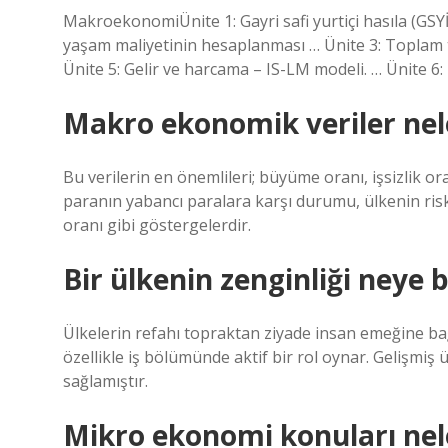
MakroekonomiÜnite 1: Gayri safi yurtiçi hasıla (GSYİH
yaşam maliyetinin hesaplanması … Ünite 3: Toplam ta
Ünite 5: Gelir ve harcama – IS-LM modeli. … Ünite 6: D
Makro ekonomik veriler nel
Bu verilerin en önemlileri; büyüme oranı, işsizlik oran
paranın yabancı paralara karşı durumu, ülkenin risk
oranı gibi göstergelerdir.
Bir ülkenin zenginliği neye b
Ülkelerin refahı topraktan ziyade insan emeğine bağ
özellikle iş bölümünde aktif bir rol oynar. Gelişmiş
sağlamıştır.
Mikro ekonomi konuları nel