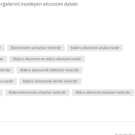
gelerini inceleyen ekonomi dalıdır.
r
Ekonominin unsurları nelerdir
Makro ekonomi analizi nedir
ar
Makro ekonomi ve mikro ekonomi nedir
lerdir
Makro ekonomik faktörler nelerdir
ka nedir
Makro ekonomik veriler nelerdir
Makroekonomik unsurlar nelerdir
Mikro ekonomi konuları nelerdir