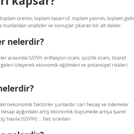
ri kapsar?
oplam üretim, toplam tasarruf, toplam yatırım, toplam geli
ve bunlardan analizler ve sonuçlar çıkaran bir alt dalıdır.
 nelerdir?
 arasında GSYİH, enflasyon oranı, işsizlik oranı, ticaret
rgeleri izleyerek ekonomik eğilimleri ve potansiyel riskleri
elerdir?
akroekonomik faktörler şunlardır: cari hesap ve ödemeler
i hesap açığındaki artış ekonomik büyümede artışa işaret
tiçi hasıla (GSYİH) … faiz oranları