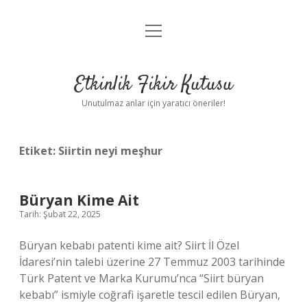
menüyü
Anasayfa
aç
Gizlilik Politikası
Etkinlik Fikir Kutusu
Yasal Uyarı
Unutulmaz anlar için yaratıcı öneriler!
Hakkımızda
Etiket:
Siirtin neyi meşhur
Büryan Kime Ait
Tarih: Şubat 22, 2025
Büryan kebabı patenti kime ait? Siirt İl Özel
İdaresi’nin talebi üzerine 27 Temmuz 2003 tarihinde
Türk Patent ve Marka Kurumu’nca “Siirt büryan
kebabı” ismiyle coğrafi işaretle tescil edilen Büryan,