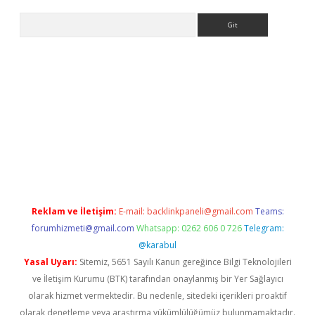
Arama
ino
Reklam ve İletişim:
E-mail:
backlinkpaneli@gmail.com
Teams:
forumhizmeti@gmail.com
Whatsapp: 0262 606 0 726
Telegram:
@karabul
Yasal Uyarı:
Sitemiz, 5651 Sayılı Kanun gereğince Bilgi Teknolojileri
ve İletişim Kurumu (BTK) tarafından onaylanmış bir Yer Sağlayıcı
olarak hizmet vermektedir. Bu nedenle, sitedeki içerikleri proaktif
olarak denetleme veya araştırma yükümlülüğümüz bulunmamaktadır.