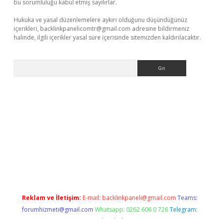
bu sorumluluğu kabul etmiş sayılırlar.
Hukuka ve yasal düzenlemelere aykırı olduğunu düşündüğünüz
içerikleri,
backlinkpanelicomtr@gmail.com
adresine bildirmeniz
halinde, ilgili içerikler yasal süre içerisinde sitemizden kaldırılacaktır.
Arama
ino
Reklam ve İletişim:
E-mail:
backlinkpaneli@gmail.com
Teams:
forumhizmeti@gmail.com
Whatsapp: 0262 606 0 726
Telegram: