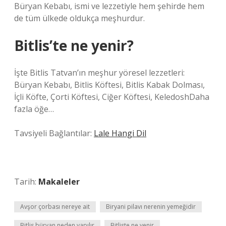
Büryan Kebabı, ismi ve lezzetiyle hem şehirde hem
de tüm ülkede oldukça meşhurdur.
Bitlis’te ne yenir?
İşte Bitlis Tatvan’ın meşhur yöresel lezzetleri:
Büryan Kebabı, Bitlis Köftesi, Bitlis Kabak Dolması,
İçli Köfte, Çorti Köftesi, Ciğer Köftesi, KeledoshDaha
fazla öğe…
Tavsiyeli Bağlantılar:
Lale Hangi Dil
Tarih:
Makaleler
Avşor çorbası nereye ait
Biryani pilavı nerenin yemeğidir
Bitlis büryan neden yapılır
Bitliste ne yenir