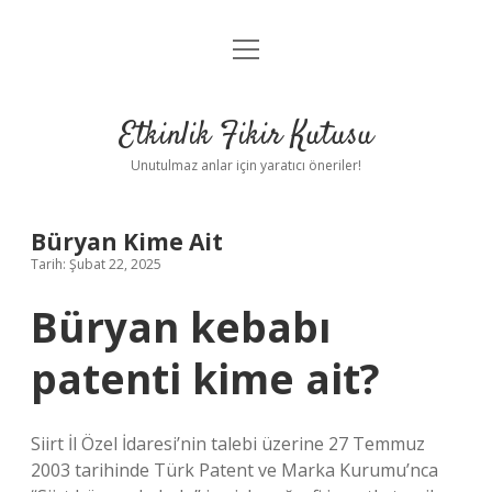
menüyü
Anasayfa
aç
Gizlilik Politikası
Etkinlik Fikir Kutusu
Yasal Uyarı
Unutulmaz anlar için yaratıcı öneriler!
Hakkımızda
Büryan Kime Ait
Tarih: Şubat 22, 2025
Büryan kebabı
patenti kime ait?
Siirt İl Özel İdaresi’nin talebi üzerine 27 Temmuz
2003 tarihinde Türk Patent ve Marka Kurumu’nca