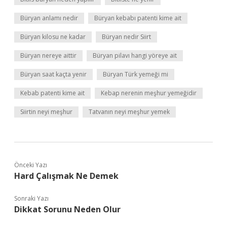
Büryan anlamı nedir
Büryan kebabı patenti kime ait
Büryan kilosu ne kadar
Büryan nedir Siirt
Büryan nereye aittir
Büryan pilavı hangi yöreye ait
Büryan saat kaçta yenir
Büryan Türk yemeği mi
Kebab patenti kime ait
Kebap nerenin meşhur yemeğidir
Siirtin neyi meşhur
Tatvanın neyi meşhur yemek
Önceki Yazı
Hard Çalışmak Ne Demek
Sonraki Yazı
Dikkat Sorunu Neden Olur