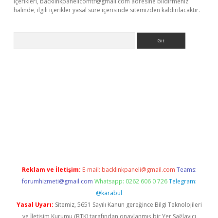
içerikleri,
backlinkpanelicomtr@gmail.com
adresine bildirmeniz
halinde, ilgili içerikler yasal süre içerisinde sitemizden kaldırılacaktır.
Arama
ino
Reklam ve İletişim:
E-mail:
backlinkpaneli@gmail.com
Teams:
forumhizmeti@gmail.com
Whatsapp: 0262 606 0 726
Telegram:
@karabul
Yasal Uyarı:
Sitemiz, 5651 Sayılı Kanun gereğince Bilgi Teknolojileri
ve İletişim Kurumu (BTK) tarafından onaylanmış bir Yer Sağlayıcı