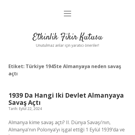
menüyü
Anasayfa
aç
Gizlilik Politikası
Etkinlik Fikir Kutusu
Yasal Uyarı
Unutulmaz anlar için yaratıcı öneriler!
Hakkımızda
Etiket:
Türkiye 1945te Almanyaya neden savaş
açtı
1939 Da Hangi Iki Devlet Almanyaya
Savaş Açtı
Tarih: Eylül 22, 2024
Almanya kime savaş açtı? II. Dünya Savaşı’nın,
Almanya’nın Polonya’yı işgal ettiği 1 Eylül 1939’da ve