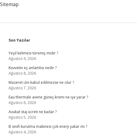
Almanyaya
Sitemap
Savaş
Açtı
Sidebar
Son Yazılar
Yeşil kelimesi türemiş midir ?
Ağustos 9, 2026
Kuvvetin eş anlamlısı nedir ?
Ağustos 8, 2026
Mazeret izni kabul edilmezse ne olur ?
Ağustos 7, 2026
Eau thermale avene güneş kremi ne işe yarar ?
Ağustos 6, 2026
Avukat staj ücreti ne kadar ?
Ağustos 5, 2026
B sınıfı kurutma makinesi çok enerji yakar mı ?
Ağustos 4, 2026