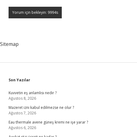
Sitemap
Sidebar
Son Yazılar
Kuvvetin eş anlamlısı nedir ?
Ağustos 8, 2026
Mazeret izni kabul edilmezse ne olur ?
Ağustos 7, 2026
Eau thermale avene güneş kremi ne işe yarar ?
Ağustos 6, 2026
Avukat staj ücreti ne kadar ?