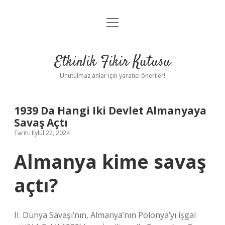
menüyü
Anasayfa
aç
Gizlilik Politikası
Etkinlik Fikir Kutusu
Yasal Uyarı
Unutulmaz anlar için yaratıcı öneriler!
Hakkımızda
1939 Da Hangi Iki Devlet Almanyaya
Savaş Açtı
Tarih: Eylül 22, 2024
Almanya kime savaş
açtı?
II. Dünya Savaşı’nın, Almanya’nın Polonya’yı işgal