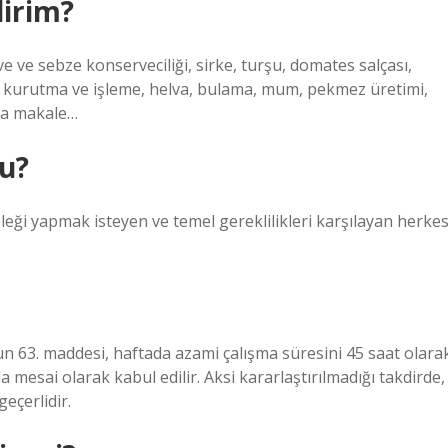
lirim?
e ve sebze konserveciliği, sirke, turşu, domates salçası,
e kurutma ve işleme, helva, bulama, mum, pekmez üretimi,
zla makale…
u?
eği yapmak isteyen ve temel gereklilikleri karşılayan herke
63. maddesi, haftada azami çalışma süresini 45 saat olara
la mesai olarak kabul edilir. Aksi kararlaştırılmadığı takdirde,
eçerlidir.