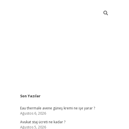
Sidebar
Son Yazılar
vdcasino
Eau thermale avene güneş kremi ne işe yarar ?
Ağustos 6, 2026
Avukat staj ücreti ne kadar ?
Ağustos 5, 2026