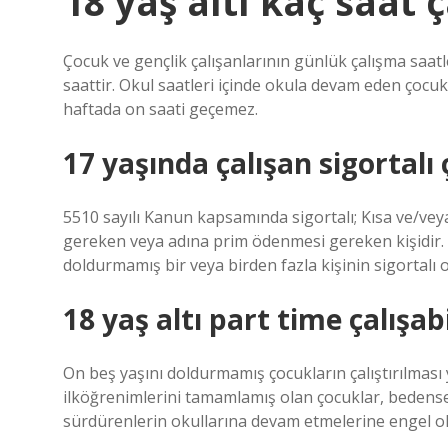
18 yaş altı kaç saat ç
Çocuk ve gençlik çalışanlarının günlük çalışma saatl
saattir. Okul saatleri içinde okula devam eden çocukl
haftada on saati geçemez.
17 yaşında çalışan sigortalı 
5510 sayılı Kanun kapsamında sigortalı; Kısa ve/vey
gereken veya adına prim ödenmesi gereken kişidir. B
doldurmamış bir veya birden fazla kişinin sigortalı 
18 yaş altı part time çalışab
On beş yaşını doldurmamış çocukların çalıştırılması
ilköğrenimlerini tamamlamış olan çocuklar, bedensel,
sürdürenlerin okullarına devam etmelerine engel olmay