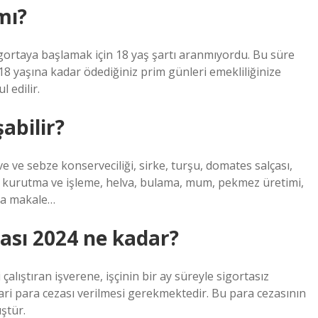
 mı?
gortaya başlamak için 18 yaş şartı aranmıyordu. Bu süre
8 yaşına kadar ödediğiniz prim günleri emekliliğinize
 edilir.
şabilir?
e ve sebze konserveciliği, sirke, turşu, domates salçası,
e kurutma ve işleme, helva, bulama, mum, pekmez üretimi,
zla makale…
zası 2024 ne kadar?
çalıştıran işverene, işçinin bir ay süreyle sigortasız
idari para cezası verilmesi gerekmektedir. Bu para cezasının
ştür.