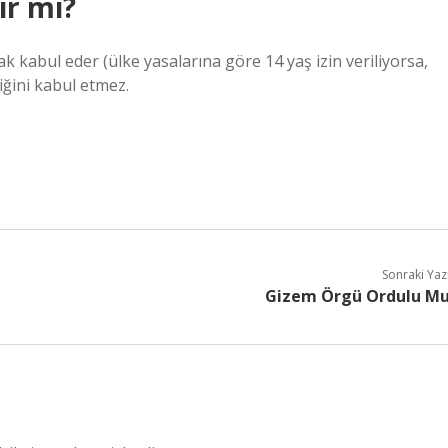
ir mi?
rak kabul eder (ülke yasalarına göre 14 yaş izin veriliyorsa,
liğini kabul etmez.
Sonraki Yaz
Gizem Örgü Ordulu M