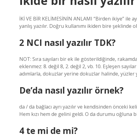
İkide bir nasıl yazılı
İKİ VE BİR KELİMESİNİN ANLAMI “Birden ikiye” ile aynı
yanlış yazılır. Doğru kullanımı ikiden bire şeklinde ol
2 NCI nasıl yazılır TDK?
NOT: Sıra sayıları bir ek ile gösterildiğinde, rakamd
eklenmez: 8. değil 8, 2. değil 2, vb. 10. Eşleşen sayılar 
adımlarla, dokuzlar yerine dokuzlar halinde, yüzler y
De’da nasıl yazılır örnek?
da / da bağlacı ayrı yazılır ve kendisinden önceki 
Hem kızı hem de gelini geldi. O da durumu oğluna bil
4 te mi de mi?