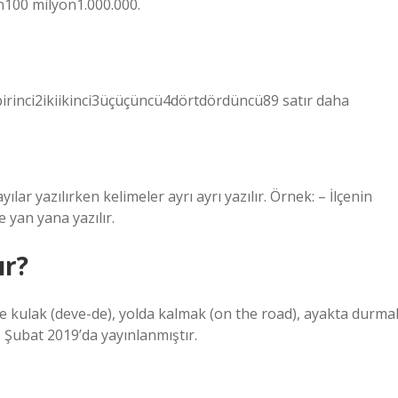
100 milyon1.000.000.
rbirinci2ikiikinci3üçüçüncü4dörtdördüncü89 satır daha
lar yazılırken kelimeler ayrı ayrı yazılır. Örnek: – İlçenin
e yan yana yazılır.
ır?
eye kulak (deve-de), yolda kalmak (on the road), ayakta durma
0 Şubat 2019’da yayınlanmıştır.