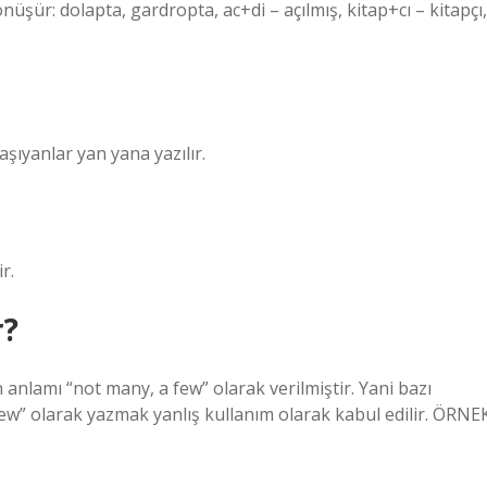
nüşür: dolapta, gardropta, ac+di – açılmış, kitap+cı – kitapçı,
ıyanlar yan yana yazılır.
r.
r?
nlamı “not many, a few” olarak verilmiştir. Yani bazı
 few” olarak yazmak yanlış kullanım olarak kabul edilir. ÖRNE