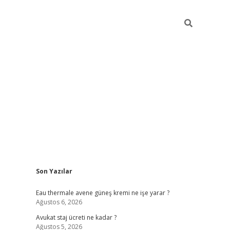
Sidebar
Son Yazılar
vdcasino
Eau thermale avene güneş kremi ne işe yarar ?
Ağustos 6, 2026
Avukat staj ücreti ne kadar ?
Ağustos 5, 2026