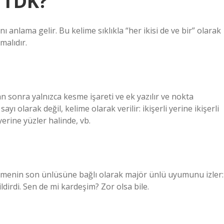
r TDK?
 anlama gelir. Bu kelime sıklıkla “her ikisi de ve bir” olarak
malıdır.
an sonra yalnızca kesme işareti ve ek yazılır ve nokta
sayı olarak değil, kelime olarak verilir: ikişerli yerine ikişerli
erine yüzler halinde, vb.
kelimenin son ünlüsüne bağlı olarak majör ünlü uyumunu izler:
dirdi. Sen de mi kardeşim? Zor olsa bile.