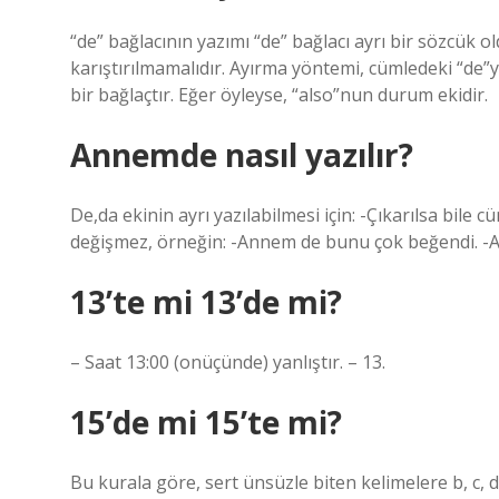
“de” bağlacının yazımı “de” bağlacı ayrı bir sözcük o
karıştırılmamalıdır. Ayırma yöntemi, cümledeki “de”y
bir bağlaçtır. Eğer öyleyse, “also”nun durum ekidir.
Annemde nasıl yazılır?
De,da ekinin ayrı yazılabilmesi için: -Çıkarılsa bil
değişmez, örneğin: -Annem de bunu çok beğendi. -
13’te mi 13’de mi?
– Saat 13:00 (onüçünde) yanlıştır. – 13.
15’de mi 15’te mi?
Bu kurala göre, sert ünsüzle biten kelimelere b, c, d