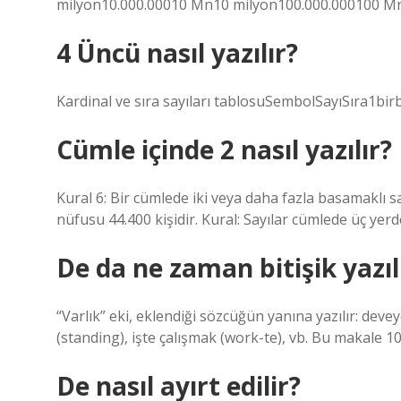
milyon10.000.00010 Mn10 milyon100.000.000100 Mn
4 Üncü nasıl yazılır?
Kardinal ve sıra sayıları tablosuSembolSayıSıra1bi
Cümle içinde 2 nasıl yazılır?
Kural 6: Bir cümlede iki veya daha fazla basamaklı sayı
nüfusu 44.400 kişidir. Kural: Sayılar cümlede üç yerd
De da ne zaman bitişik yazıl
“Varlık” eki, eklendiği sözcüğün yanına yazılır: dev
(standing), işte çalışmak (work-te), vb. Bu makale 1
De nasıl ayırt edilir?