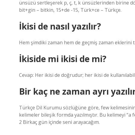
ünsüzü sertleşerek p, ç, t, k ünsüzlerinden birine dö
bit+gin – bitkin, 15+de -15, Türk+ce – Türkçe.
İkisi de nasıl yazılır?
Hem şimdiki zaman hem de geçmiş zaman eklerini taş
İkiside mi ikisi de mi?
Cevap: Her ikisi de doğrudur; her ikisi de kullanılabili
Bir kaç ne zaman ayrı yazılı
Türkçe Dil Kurumu sözlüğüne göre, few kelimesinin a
kelimeler bileşik formda yazılmıştır. Bu kelimeyi “a
2 Birkaç gün içinde seni arayacağım.