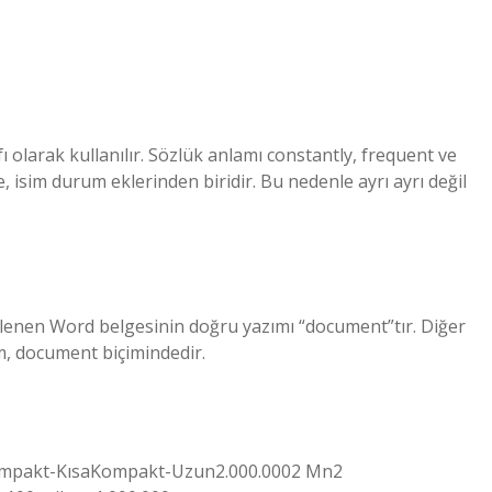
olarak kullanılır. Sözlük anlamı constantly, frequent ve
 isim durum eklerinden biridir. Bu nedenle ayrı ayrı değil
rlenen Word belgesinin doğru yazımı “document”tır. Diğer
ım, document biçimindedir.
imKompakt-KısaKompakt-Uzun2.000.0002 Mn2