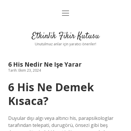
menüyü
Anasayfa
aç
Gizlilik Politikası
Etkinlik Fikir Kutusu
Yasal Uyarı
Unutulmaz anlar için yaratıcı öneriler!
Hakkımızda
6 His Nedir Ne Işe Yarar
Tarih: Ekim 23, 2024
6 His Ne Demek
Kısaca?
Duyular dışı algı veya altıncı his, parapsikologlar
tarafından telepati, durugörü, önsezi gibi beş