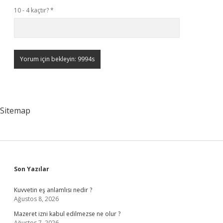
10 - 4 kaçtır?
*
Sitemap
Sidebar
Son Yazılar
Kuvvetin eş anlamlısı nedir ?
Ağustos 8, 2026
Mazeret izni kabul edilmezse ne olur ?
Ağustos 7, 2026