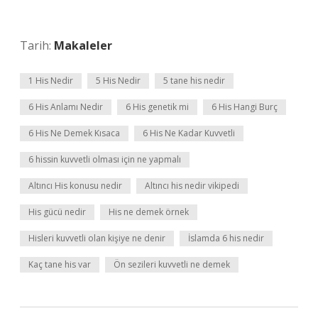
Tarih:
Makaleler
1 His Nedir
5 His Nedir
5 tane his nedir
6 His Anlamı Nedir
6 His genetik mi
6 His Hangi Burç
6 His Ne Demek Kısaca
6 His Ne Kadar Kuvvetli
6 hissin kuvvetli olması için ne yapmalı
Altıncı His konusu nedir
Altıncı his nedir vikipedi
His gücü nedir
His ne demek örnek
Hisleri kuvvetli olan kişiye ne denir
İslamda 6 his nedir
Kaç tane his var
Ön sezileri kuvvetli ne demek