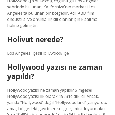
Hollywood ([hˈɔlˌiwʊːd]), çoğunluğu Los Angeles
şehrinde bulunan, Kaliforniya’nın merkezi Los
Angeles’ta bulunan bir bölgedir. Adı, ABD film
endüstrisi ve onunla ilişkili olanlar için kısaltma
haline gelmiştir.
Holivut nerede?
Los Angeles İlçesiHollywood/İlçe
Hollywood yazısı ne zaman
yapıldı?
Hollywood yazısı ne zaman yapıldı? Simgesel
Hollywood yazısı ilk olarak 1923’te dikildi. Ancak,
yazıda “Hollywood” değil “Hollywoodland” yazıyordu;
amaç bölgedeki gayrimenkul gelişimini duyurmaktı.
Yazı 1949’da hasar gördüğü için (H harfi devrilmişti),