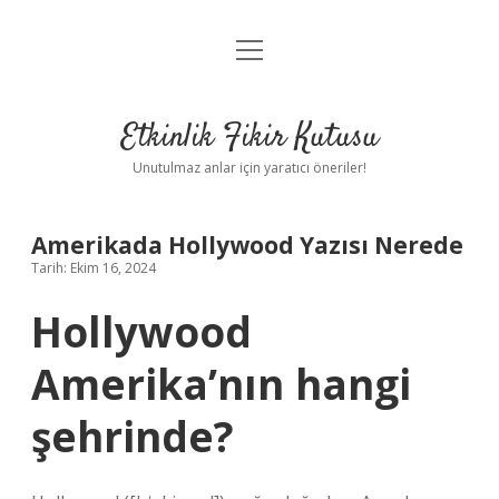
menüyü
Anasayfa
aç
Gizlilik Politikası
Etkinlik Fikir Kutusu
Yasal Uyarı
Unutulmaz anlar için yaratıcı öneriler!
Hakkımızda
Amerikada Hollywood Yazısı Nerede
Tarih: Ekim 16, 2024
Hollywood
Amerika’nın hangi
şehrinde?