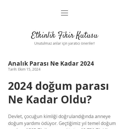
menüyü
Anasayfa
aç
Gizlilik Politikası
Etkinlik Fikir Kutusu
Yasal Uyarı
Unutulmaz anlar için yaratıcı öneriler!
Hakkımızda
Analık Parası Ne Kadar 2024
Tarih: Ekim 15, 2024
2024 doğum parası
Ne Kadar Oldu?
Devlet, çocuğun kimliği doğrulandığında anneye
doğum yardımı ödüyor. Geçtiğimiz yıl temel doğum