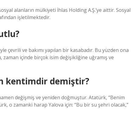
yal alanların mülkiyeti İhlas Holding A.Ş.’ye aittir. Sosyal
afından işletilmektedir.
utlu?
yle çevrili ve bakımı yapılan bir kasabadır. Bu yüzden ona
u, zaman içinde birçok isim değişikliğine uğramış ve
 kentimdir demiştir?
 tamamen değişmiş ve yeniden doğmuştur. Atatürk, “Benim
ürk, o zamanki harap Yalova için: “Bu bir su şehri olacak,”