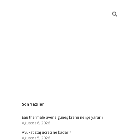
Sidebar
Son Yazılar
vdcasino
Eau thermale avene güneş kremi ne işe yarar ?
Ağustos 6, 2026
Avukat staj ücreti ne kadar ?
Ağustos 5, 2026