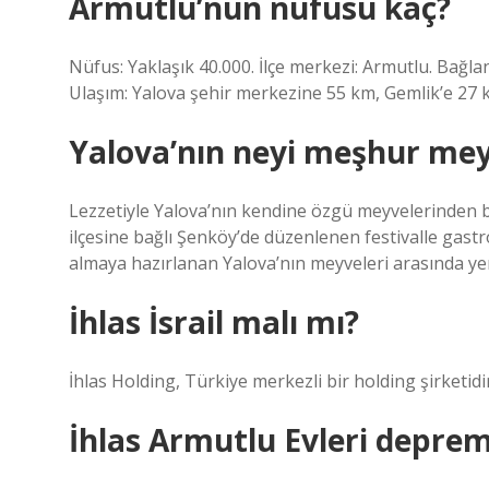
Armutlu’nun nüfusu kaç?
Nüfus: Yaklaşık 40.000. İlçe merkezi: Armutlu. Bağlantı
Ulaşım: Yalova şehir merkezine 55 km, Gemlik’e 27 km
Yalova’nın neyi meşhur mey
Lezzetiyle Yalova’nın kendine özgü meyvelerinden biri
ilçesine bağlı Şenköy’de düzenlenen festivalle gastro
almaya hazırlanan Yalova’nın meyveleri arasında yer
İhlas İsrail malı mı?
İhlas Holding, Türkiye merkezli bir holding şirketidir
İhlas Armutlu Evleri deprem