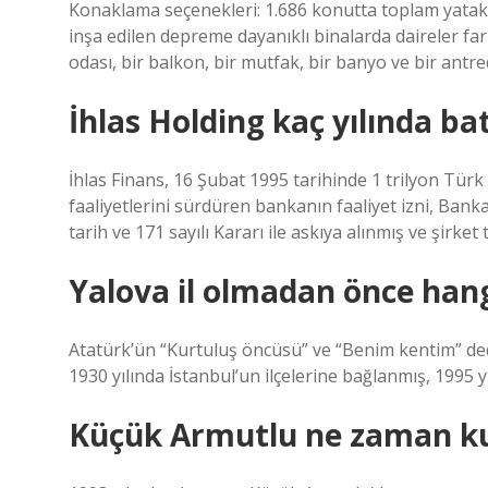
Konaklama seçenekleri: 1.686 konutta toplam yatak k
inşa edilen depreme dayanıklı binalarda daireler fa
odası, bir balkon, bir mutfak, bir banyo ve bir antr
İhlas Holding kaç yılında bat
İhlas Finans, 16 Şubat 1995 tarihinde 1 trilyon Türk
faaliyetlerini sürdüren bankanın faaliyet izni, B
tarih ve 171 sayılı Kararı ile askıya alınmış ve şirket 
Yalova il olmadan önce hangi
Atatürk’ün “Kurtuluş öncüsü” ve “Benim kentim” dedi
1930 yılında İstanbul’un ilçelerine bağlanmış, 1995 yı
Küçük Armutlu ne zaman k