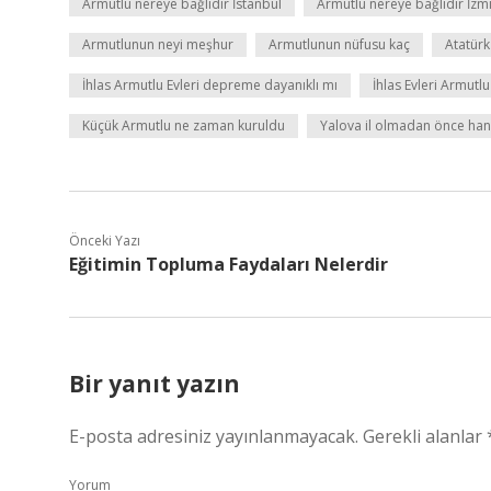
Armutlu nereye bağlıdır İstanbul
Armutlu nereye bağlıdır İzm
Armutlunun neyi meşhur
Armutlunun nüfusu kaç
Atatürk
İhlas Armutlu Evleri depreme dayanıklı mı
İhlas Evleri Armutlu
Küçük Armutlu ne zaman kuruldu
Yalova il olmadan önce hang
Önceki Yazı
Eğitimin Topluma Faydaları Nelerdir
Bir yanıt yazın
E-posta adresiniz yayınlanmayacak.
Gerekli alanlar
Yorum