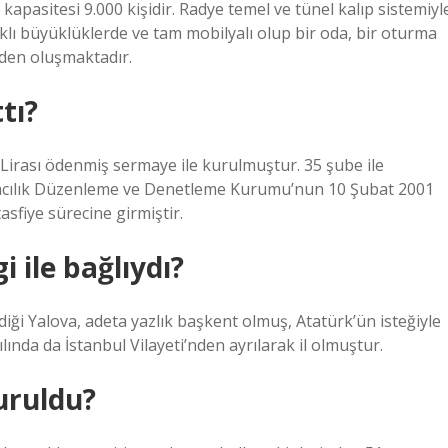
apasitesi 9.000 kişidir. Radye temel ve tünel kalıp sistemiyl
rklı büyüklüklerde ve tam mobilyalı olup bir oda, bir oturma
eden oluşmaktadır.
tı?
 Lirası ödenmiş sermaye ile kurulmuştur. 35 şube ile
ankacılık Düzenleme ve Denetleme Kurumu’nun 10 Şubat 2001
tasfiye sürecine girmiştir.
 ile bağlıydı?
ği Yalova, adeta yazlık başkent olmuş, Atatürk’ün isteğiyle
lında da İstanbul Vilayeti’nden ayrılarak il olmuştur.
uruldu?