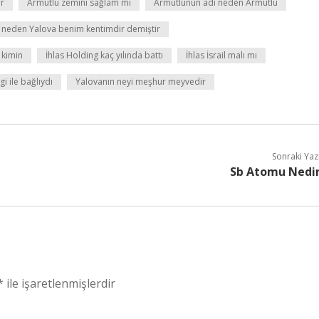
ir
Armutlu zemini sağlam mı
Armutlunun adı neden Armutlu
 neden Yalova benim kentimdir demiştir
 kimin
İhlas Holding kaç yılında battı
İhlas İsrail malı mı
i ile bağlıydı
Yalovanın neyi meşhur meyvedir
Sonraki Yaz
Sb Atomu Nedi
*
ile işaretlenmişlerdir