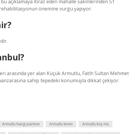
bu açıklamaya itiraz eden mahalle sakinlerinden 51
l rehabilitasyonun önemine vurgu yapıyor.
ir?
dir.
anbul?
leri arasında yer alan Küçük Armutlu, Fatih Sultan Mehmet
anzarasına sahip tepedeki konumuyla dikkat çekiyor.
Armutlu hangi partinin
Armutlu kimin
Armutlu köy mü