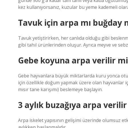
günde 500 g’a kadar tam tahıl veya kaba öğütülmü
kez kullanıyorsanız, kuzular bu yeme kademeli olarak 
Tavuk için arpa mı buğday 
Tavuk yetiştirirken, her canlıda olduğu gibi beslen
gibi tahıl ürünlerinden oluşur. Ayrıca meyve ve sebze
Gebe koyuna arpa verilir mi
Gebe hayvanlara büyük miktarlarda kuru yonca otu v
için özellikle doğum yapmak üzere olan hayvanlar iç
mısır tane karışımı) beslemeye başlayın.
3 aylık buzağıya arpa verilir
Arpa iskelet yapısının gelişimi üzerinde olumsuz etk
aylıkken başlanmalıdır.