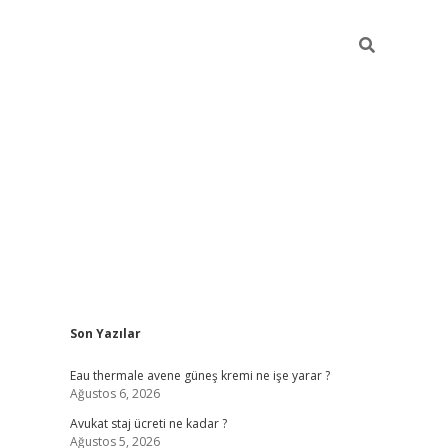
Sidebar
Son Yazılar
vdcasino
Eau thermale avene güneş kremi ne işe yarar ?
Ağustos 6, 2026
Avukat staj ücreti ne kadar ?
Ağustos 5, 2026