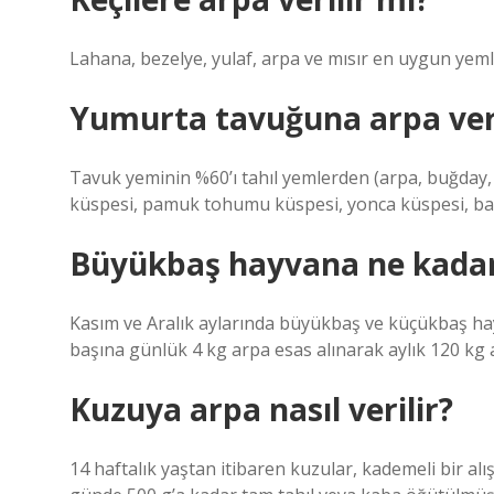
Lahana, bezelye, yulaf, arpa ve mısır en uygun yeml
Yumurta tavuğuna arpa veri
Tavuk yeminin %60’ı tahıl yemlerden (arpa, buğday, 
küspesi, pamuk tohumu küspesi, yonca küspesi, bal
Büyükbaş hayvana ne kadar 
Kasım ve Aralık aylarında büyükbaş ve küçükbaş hayv
başına günlük 4 kg arpa esas alınarak aylık 120 kg 
Kuzuya arpa nasıl verilir?
14 haftalık yaştan itibaren kuzular, kademeli bi