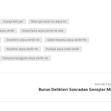
Arpayı kim yer
Besi için mısır mı arpa mı
pa verilir
Dana fazla arpa yerse ne olur
Düvelere arpa verilir mi
Gebe koyuna arpa verilir mi
Keçilere arpa verilir mi
Kuzuya arpa nasıl verilir
Yumurta tavuğuna arpa verilir mi
Sonraki Yaz
Burun Delikleri Sonradan Genişler M