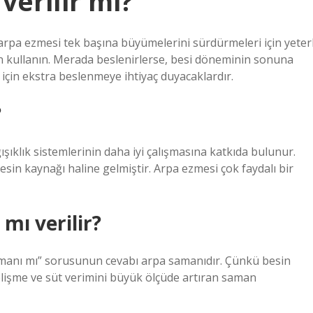
erilir mi?
pa ezmesi tek başına büyümelerini sürdürmeleri için yeterl
n kullanın. Merada beslenirlerse, besi döneminin sonuna
için ekstra beslenmeye ihtiyaç duyacaklardır.
?
ışıklık sistemlerinin daha iyi çalışmasına katkıda bulunur.
besin kaynağı haline gelmiştir. Arpa ezmesi çok faydalı bir
mı verilir?
manı mı” sorusunun cevabı arpa samanıdır. Çünkü besin
elişme ve süt verimini büyük ölçüde artıran saman