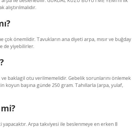
ş arpa ile beslenebilir. GÜRDAL KUZU BÜYÜTME YEMİ’ni ilk
alıştırılmalıdır.
mı?
me çok önemlidir. Tavukların ana diyeti arpa, mısır ve buğday
 de yiyebilirler.
?
e baklagil otu verilmemelidir. Gebelik sorunlarını önlemek
in koyun başına günde 250 gram. Tahıllarla (arpa, yulaf,
 mi?
i yapacaktır. Arpa takviyesi ile beslenmeye en erken 8