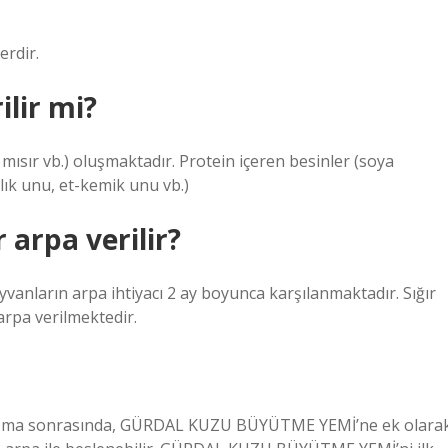
erdir.
lir mi?
mısır vb.) oluşmaktadır. Protein içeren besinler (soya
ık unu, et-kemik unu vb.)
arpa verilir?
anların arpa ihtiyacı 2 ay boyunca karşılanmaktadır. Sığır
arpa verilmektedir.
r alışma sonrasında, GÜRDAL KUZU BÜYÜTME YEMİ’ne ek olara