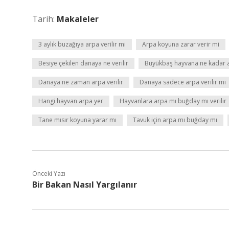
Tarih:
Makaleler
3 aylık buzağıya arpa verilir mi
Arpa koyuna zarar verir mi
Besiye çekilen danaya ne verilir
Büyükbaş hayvana ne kadar ar
Danaya ne zaman arpa verilir
Danaya sadece arpa verilir mi
Hangi hayvan arpa yer
Hayvanlara arpa mı buğday mı verilir
Tane mısır koyuna yarar mı
Tavuk için arpa mı buğday mı
Önceki Yazı
Bir Bakan Nasıl Yargılanır