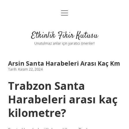
menüyü
Anasayfa
aç
Gizlilik Politikası
Etkinlik Fikir Kutusu
Yasal Uyarı
Unutulmaz anlar için yaratıcı öneriler!
Hakkımızda
Arsin Santa Harabeleri Arası Kaç Km
Tarih: Kasım 22, 2024
Trabzon Santa
Harabeleri arası kaç
kilometre?