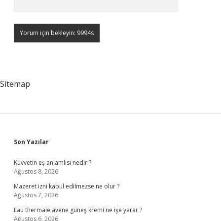
Sitemap
Sidebar
Son Yazılar
Kuvvetin eş anlamlısı nedir ?
Ağustos 8, 2026
Mazeret izni kabul edilmezse ne olur ?
Ağustos 7, 2026
Eau thermale avene güneş kremi ne işe yarar ?
Ağustos 6, 2026