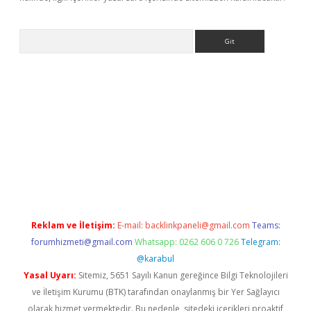
Arama
ino
Reklam ve İletişim:
E-mail:
backlinkpaneli@gmail.com
Teams:
forumhizmeti@gmail.com
Whatsapp: 0262 606 0 726
Telegram:
@karabul
Yasal Uyarı:
Sitemiz, 5651 Sayılı Kanun gereğince Bilgi Teknolojileri
ve İletişim Kurumu (BTK) tarafından onaylanmış bir Yer Sağlayıcı
olarak hizmet vermektedir. Bu nedenle, sitedeki içerikleri proaktif