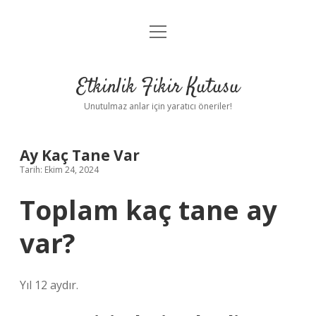
menüyü
Anasayfa
aç
Gizlilik Politikası
Etkinlik Fikir Kutusu
Yasal Uyarı
Unutulmaz anlar için yaratıcı öneriler!
Hakkımızda
Ay Kaç Tane Var
Tarih: Ekim 24, 2024
Toplam kaç tane ay
var?
Yıl 12 aydır.