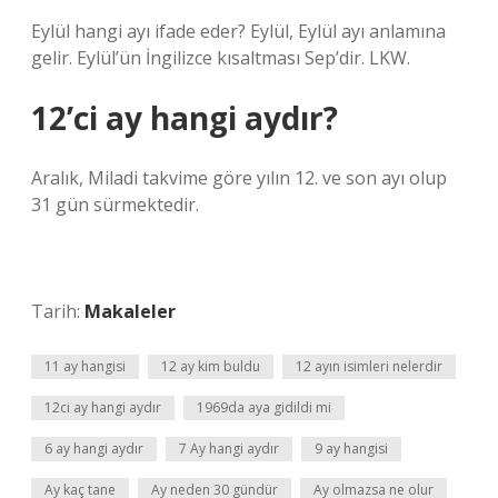
Eylül hangi ayı ifade eder? Eylül, Eylül ayı anlamına
gelir. Eylül’ün İngilizce kısaltması Sep’dir. LKW.
12’ci ay hangi aydır?
Aralık, Miladi takvime göre yılın 12. ve son ayı olup
31 gün sürmektedir.
Tarih:
Makaleler
11 ay hangisi
12 ay kim buldu
12 ayın isimleri nelerdir
12ci ay hangi aydır
1969da aya gidildi mi
6 ay hangi aydır
7 Ay hangi aydır
9 ay hangisi
Ay kaç tane
Ay neden 30 gündür
Ay olmazsa ne olur