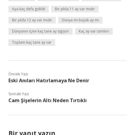
Aya kaç defa gidildi
Bir yılda 11 ay var mıdır
Bir yılda 12 ay var mıdır
Dünya mı büyük ay mı
Dünyanın içine kaç tane ay sığıyor
Kaç ay var isimleri
Toplam kaç tane ay var
Önceki Yazı
Eski Anıları Hatırlamaya Ne Denir
Sonraki Yazı
Cam Şişelerin Altı Neden Tırtıklı
Bir yanıt yazın