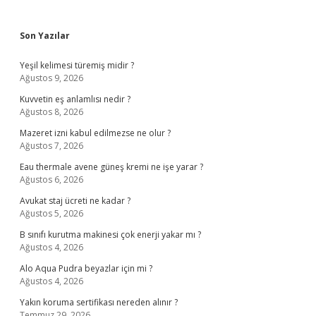
Sidebar
Son Yazılar
Yeşil kelimesi türemiş midir ?
Ağustos 9, 2026
Kuvvetin eş anlamlısı nedir ?
Ağustos 8, 2026
Mazeret izni kabul edilmezse ne olur ?
Ağustos 7, 2026
Eau thermale avene güneş kremi ne işe yarar ?
Ağustos 6, 2026
Avukat staj ücreti ne kadar ?
Ağustos 5, 2026
B sınıfı kurutma makinesi çok enerji yakar mı ?
Ağustos 4, 2026
Alo Aqua Pudra beyazlar için mi ?
Ağustos 4, 2026
Yakın koruma sertifikası nereden alınır ?
Temmuz 29, 2026