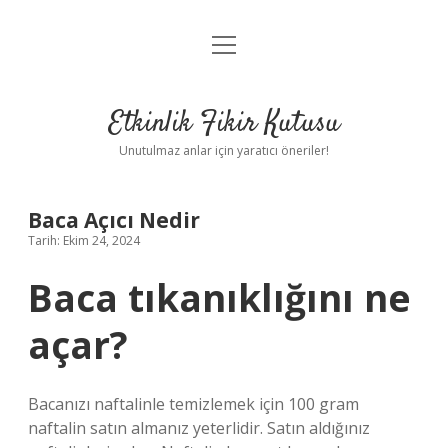
menüyü
Anasayfa
aç
Gizlilik Politikası
Etkinlik Fikir Kutusu
Yasal Uyarı
Unutulmaz anlar için yaratıcı öneriler!
Hakkımızda
Baca Açıcı Nedir
Tarih: Ekim 24, 2024
Baca tıkanıklığını ne
açar?
Bacanızı naftalinle temizlemek için 100 gram
naftalin satın almanız yeterlidir. Satın aldığınız