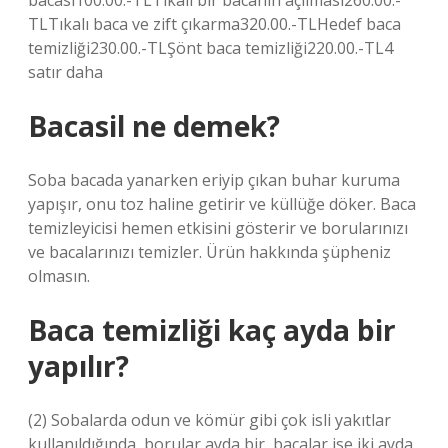
bacası100.00.-TLTıkalı bir bacanın açılması260.00.-
TLTıkalı baca ve zift çıkarma320.00.-TLHedef baca
temizliği230.00.-TLŞönt baca temizliği220.00.-TL4
satır daha
Bacasil ne demek?
Soba bacada yanarken eriyip çıkan buhar kuruma
yapışır, onu toz haline getirir ve küllüğe döker. Baca
temizleyicisi hemen etkisini gösterir ve borularınızı
ve bacalarınızı temizler. Ürün hakkında şüpheniz
olmasın.
Baca temizliği kaç ayda bir
yapılır?
(2) Sobalarda odun ve kömür gibi çok isli yakıtlar
kullanıldığında, borular ayda bir, bacalar ise iki ayda