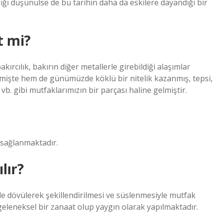
dığı düşünülse de bu tarihin daha da eskilere dayandığı bir
t mi?
ırcılık, bakırın diğer metallerle girebildiği alaşımlar
mişte hem de günümüzde köklü bir nitelik kazanmış, tepsi,
vb. gibi mutfaklarımızın bir parçası haline gelmiştir.
 sağlanmaktadır.
lır?
çle dövülerek şekillendirilmesi ve süslenmesiyle mutfak
n geleneksel bir zanaat olup yaygın olarak yapılmaktadır.