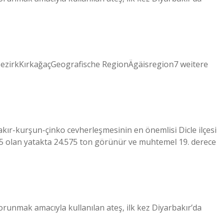
ezirkKırkağaçGeografische RegionÄgäisregion7 weitere
akır-kurşun-çinko cevherleşmesinin en önemlisi Dicle ilçesi
5 olan yatakta 24.575 ton görünür ve muhtemel 19. derece
runmak amacıyla kullanılan ateş, ilk kez Diyarbakır’da