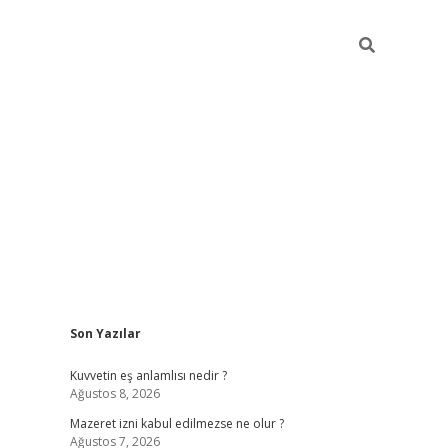
Sidebar
Son Yazılar
vdcasino
Kuvvetin eş anlamlısı nedir ?
Ağustos 8, 2026
Mazeret izni kabul edilmezse ne olur ?
Ağustos 7, 2026