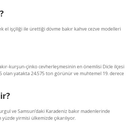
?
 el işçiliği ile ürettiği dövme bakır kahve cezve modelleri
akır-kurşun-çinko cevherleşmesinin en önemlisi Dicle ilçesi
5 olan yatakta 24.575 ton görünür ve muhtemel 19. derece
ir?
 Murgul ve Samsun’daki Karadeniz bakır madenlerinde
 yüzde yirmisi ülkemizde çıkarılıyor.