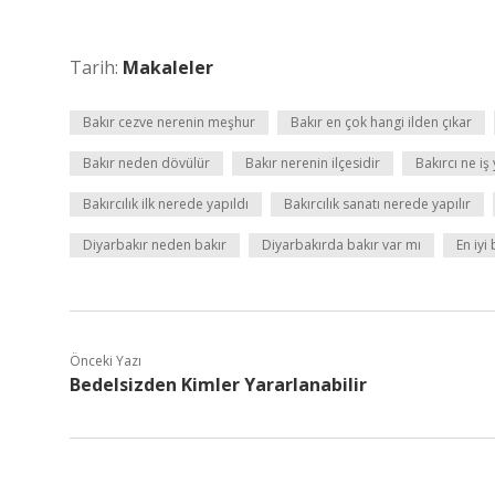
Tarih:
Makaleler
Bakır cezve nerenin meşhur
Bakır en çok hangi ilden çıkar
Bakır neden dövülür
Bakır nerenin ilçesidir
Bakırcı ne iş
Bakırcılık ilk nerede yapıldı
Bakırcılık sanatı nerede yapılır
Diyarbakır neden bakır
Diyarbakırda bakır var mı
En iyi
Önceki Yazı
Bedelsizden Kimler Yararlanabilir