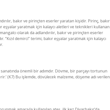
ılır, bakır ve pirinçten eserler yaratan kişidir. Pirinç, bakır
ır eşyalar yaratmak için kalaycı aletleri ve teknikleri kullanan
 mangalcı olarak da adlandırılır, bakır ve pirinçten eserler
ır. “Kızıl demirci” terimi, bakır eşyalar yaratmak için kalaycı
r.
lık sanatında önemli bir adımdır. Dövme, bir parçayı tortunun
erir.’ (K7) Bu işlemde, dövülecek malzeme, döşeme adı verilen
runmak amacıyla kullanılan ateş, ilk kez Diyarbakır’da