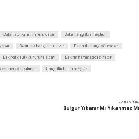
Bakır fabrikaları nerelerdedir
Bakır hangi ilde meşhur
 yapar
Bakırcılık hangi illerde var
Bakırcılık hangi yöreye ait
Bakırcılık Türk kültürüne ait mi
Bakırın hammaddesi nedir
 bakır nerede bulunur
Hangi ilin bakırı meşhur
Sonraki Yaz
Bulgur Yıkanır Mı Yıkanmaz M