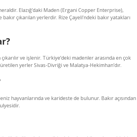
mineraldir. Elazığ’daki Maden (Ergani Copper Enterprise),
akır çıkarılan yerlerdir. Rize Çayeli’ndeki bakır yatakları
ar?
a çıkarılır ve işlenir. Türkiye’deki madenler arasında en çok
üretilen yerler Sivas-Divriği ve Malatya-Hekimhan’dır.
?
deniz hayvanlarında ve karideste de bulunur. Bakır açısından
lyesidir.