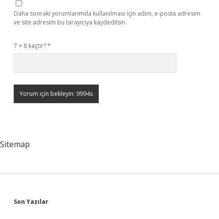
Daha sonraki yorumlarımda kullanılması için adım, e-posta adresim
ve site adresim bu tarayıcıya kaydedilsin.
7 + 8 kaçtır?
*
Sitemap
Sidebar
Son Yazılar