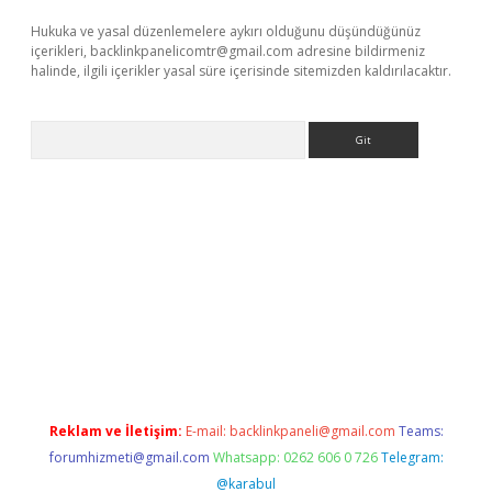
Hukuka ve yasal düzenlemelere aykırı olduğunu düşündüğünüz
içerikleri,
backlinkpanelicomtr@gmail.com
adresine bildirmeniz
halinde, ilgili içerikler yasal süre içerisinde sitemizden kaldırılacaktır.
Arama
vdcasino
Reklam ve İletişim:
E-mail:
backlinkpaneli@gmail.com
Teams:
forumhizmeti@gmail.com
Whatsapp: 0262 606 0 726
Telegram:
@karabul