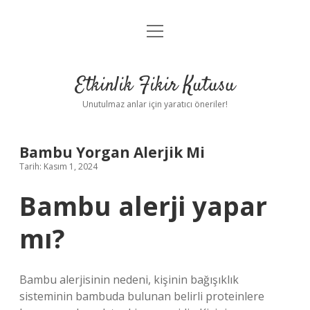
menüyü
Anasayfa
aç
Gizlilik Politikası
Etkinlik Fikir Kutusu
Yasal Uyarı
Unutulmaz anlar için yaratıcı öneriler!
Hakkımızda
Bambu Yorgan Alerjik Mi
Tarih: Kasım 1, 2024
Bambu alerji yapar
mı?
Bambu alerjisinin nedeni, kişinin bağışıklık
sisteminin bambuda bulunan belirli proteinlere