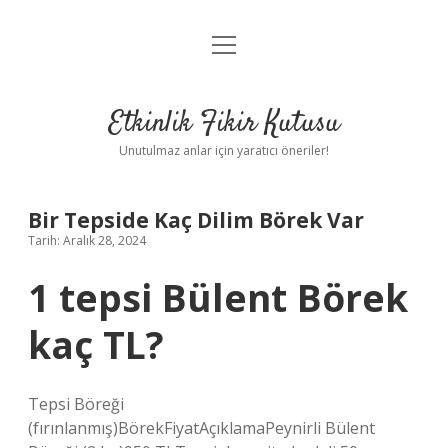
menüyü
Anasayfa
aç
Gizlilik Politikası
Etkinlik Fikir Kutusu
Yasal Uyarı
Unutulmaz anlar için yaratıcı öneriler!
Hakkımızda
Bir Tepside Kaç Dilim Börek Var
Tarih: Aralık 28, 2024
1 tepsi Bülent Börek
kaç TL?
Tepsi Böreği
(fırınlanmış)BörekFiyatAçıklamaPeynirli Bülent