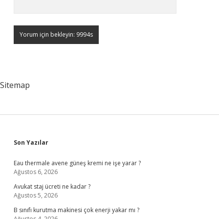
Sitemap
Sidebar
Son Yazılar
Eau thermale avene güneş kremi ne işe yarar ?
Ağustos 6, 2026
Avukat staj ücreti ne kadar ?
Ağustos 5, 2026
B sınıfı kurutma makinesi çok enerji yakar mı ?
Ağustos 4, 2026