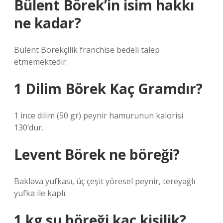
Bülent Börek’in isim hakkı
ne kadar?
Bülent Börekçilik franchise bedeli talep
etmemektedir.
1 Dilim Börek Kaç Gramdır?
1 ince dilim (50 gr) peynir hamurunun kalorisi
130’dur.
Levent Börek ne böreği?
Baklava yufkası, üç çeşit yöresel peynir, tereyağlı
yufka ile kaplı.
1 kg su böreği kaç kişilik?