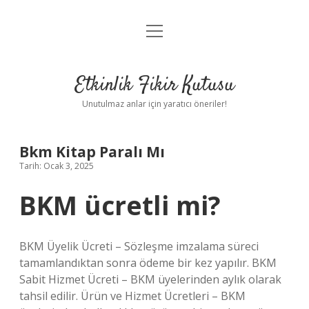
menüyü
Anasayfa
aç
Gizlilik Politikası
Etkinlik Fikir Kutusu
Yasal Uyarı
Unutulmaz anlar için yaratıcı öneriler!
Hakkımızda
Bkm Kitap Paralı Mı
Tarih: Ocak 3, 2025
BKM ücretli mi?
BKM Üyelik Ücreti – Sözleşme imzalama süreci
tamamlandıktan sonra ödeme bir kez yapılır. BKM
Sabit Hizmet Ücreti – BKM üyelerinden aylık olarak
tahsil edilir. Ürün ve Hizmet Ücretleri – BKM