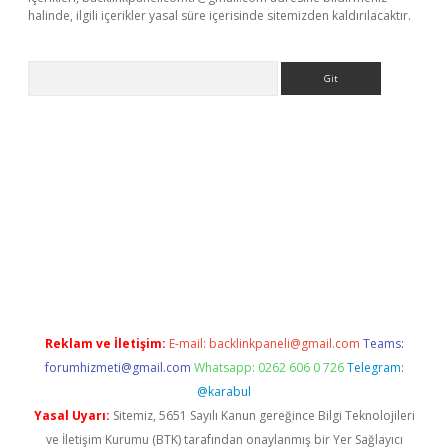
halinde, ilgili içerikler yasal süre içerisinde sitemizden kaldırılacaktır.
Arama
no
Reklam ve İletişim:
E-mail:
backlinkpaneli@gmail.com
Teams:
forumhizmeti@gmail.com
Whatsapp: 0262 606 0 726
Telegram:
@karabul
Yasal Uyarı:
Sitemiz, 5651 Sayılı Kanun gereğince Bilgi Teknolojileri
ve İletişim Kurumu (BTK) tarafından onaylanmış bir Yer Sağlayıcı