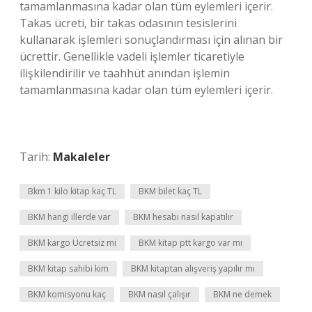
tamamlanmasına kadar olan tüm eylemleri içerir.
Takas ücreti, bir takas odasının tesislerini
kullanarak işlemleri sonuçlandırması için alınan bir
ücrettir. Genellikle vadeli işlemler ticaretiyle
ilişkilendirilir ve taahhüt anından işlemin
tamamlanmasına kadar olan tüm eylemleri içerir.
Tarih:
Makaleler
Bkm 1 kilo kitap kaç TL
BKM bilet kaç TL
BKM hangi illerde var
BKM hesabı nasıl kapatılır
BKM kargo Ücretsiz mi
BKM kitap ptt kargo var mı
BKM kitap sahibi kim
BKM kitaptan alışveriş yapılır mı
BKM komisyonu kaç
BKM nasıl çalışır
BKM ne demek