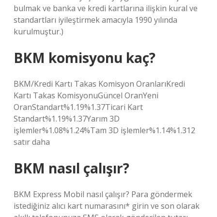
bulmak ve banka ve kredi kartlarına ilişkin kural ve
standartları iyileştirmek amacıyla 1990 yılında
kurulmuştur.)
BKM komisyonu kaç?
BKM/Kredi Kartı Takas Komisyon OranlarıKredi
Kartı Takas KomisyonuGüncel OranYeni
OranStandart%1.19%1.37Ticari Kart
Standart%1.19%1.37Yarım 3D
işlemler%1.08%1.24%Tam 3D işlemler%1.14%1.312
satır daha
BKM nasıl çalışır?
BKM Express Mobil nasıl çalışır? Para göndermek
istediğiniz alıcı kart numarasını* girin ve son olarak