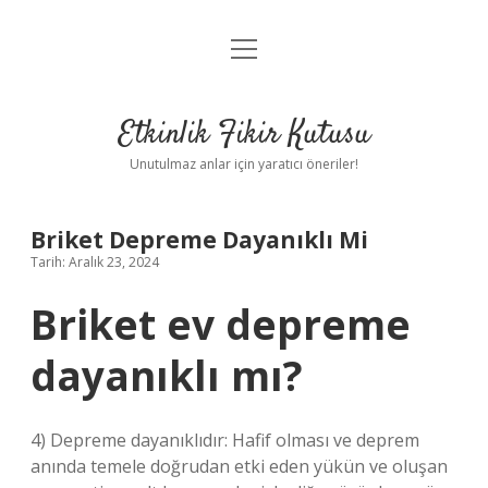
menüyü
Anasayfa
aç
Gizlilik Politikası
Etkinlik Fikir Kutusu
Yasal Uyarı
Unutulmaz anlar için yaratıcı öneriler!
Hakkımızda
Briket Depreme Dayanıklı Mi
Tarih: Aralık 23, 2024
Briket ev depreme
dayanıklı mı?
4) Depreme dayanıklıdır: Hafif olması ve deprem
anında temele doğrudan etki eden yükün ve oluşan