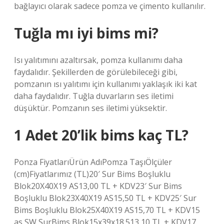
bağlayıcı olarak sadece pomza ve çimento kullanılır.
Tuğla mı iyi bims mi?
Isı yalıtımını azaltırsak, pomza kullanımı daha
faydalıdır. Şekillerden de görülebileceği gibi,
pomzanın ısı yalıtımı için kullanımı yaklaşık iki kat
daha faydalıdır. Tuğla duvarların ses iletimi
düşüktür. Pomzanın ses iletimi yüksektir.
1 Adet 20’lik bims kaç TL?
Ponza FiyatlarıÜrün AdıPomza TaşıÖlçüler
(cm)Fiyatlarımız (TL)20′ Sur Bims Boşluklu
Blok20X40X19 AS13,00 TL + KDV23′ Sur Bims
Boşluklu Blok23X40X19 AS15,50 TL + KDV25′ Sur
Bims Boşluklu Blok25X40X19 AS15,70 TL + KDV15
as SW SurBims Blok15x39x18.513,10 TL + KDV17