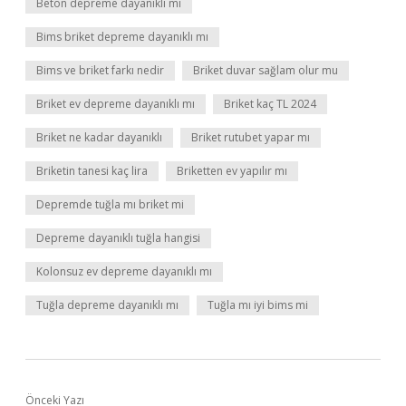
Beton depreme dayanıklı mı
Bims briket depreme dayanıklı mı
Bims ve briket farkı nedir
Briket duvar sağlam olur mu
Briket ev depreme dayanıklı mı
Briket kaç TL 2024
Briket ne kadar dayanıklı
Briket rutubet yapar mı
Briketin tanesi kaç lira
Briketten ev yapılır mı
Depremde tuğla mı briket mi
Depreme dayanıklı tuğla hangisi
Kolonsuz ev depreme dayanıklı mı
Tuğla depreme dayanıklı mı
Tuğla mı iyi bims mi
Önceki Yazı