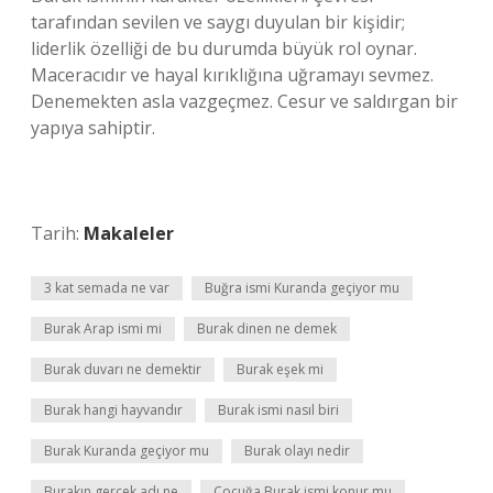
tarafından sevilen ve saygı duyulan bir kişidir;
liderlik özelliği de bu durumda büyük rol oynar.
Maceracıdır ve hayal kırıklığına uğramayı sevmez.
Denemekten asla vazgeçmez. Cesur ve saldırgan bir
yapıya sahiptir.
Tarih:
Makaleler
3 kat semada ne var
Buğra ismi Kuranda geçiyor mu
Burak Arap ismi mi
Burak dinen ne demek
Burak duvarı ne demektir
Burak eşek mi
Burak hangi hayvandır
Burak ismi nasıl biri
Burak Kuranda geçiyor mu
Burak olayı nedir
Burakın gerçek adı ne
Çocuğa Burak ismi konur mu