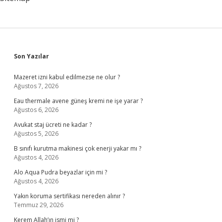
Sidebar
Son Yazılar
Mazeret izni kabul edilmezse ne olur ?
Ağustos 7, 2026
Eau thermale avene güneş kremi ne işe yarar ?
Ağustos 6, 2026
Avukat staj ücreti ne kadar ?
Ağustos 5, 2026
B sınıfı kurutma makinesi çok enerji yakar mı ?
Ağustos 4, 2026
Alo Aqua Pudra beyazlar için mi ?
Ağustos 4, 2026
Yakın koruma sertifikası nereden alınır ?
Temmuz 29, 2026
Kerem Allah’ın ismi mi ?