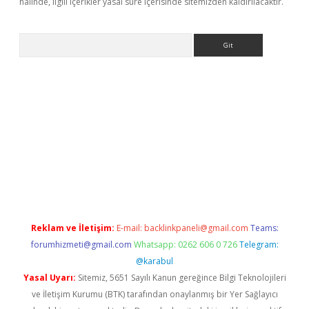
halinde, ilgili içerikler yasal süre içerisinde sitemizden kaldırılacaktır.
Arama
ino
Reklam ve İletişim:
E-mail:
backlinkpaneli@gmail.com
Teams:
forumhizmeti@gmail.com
Whatsapp: 0262 606 0 726
Telegram:
@karabul
Yasal Uyarı:
Sitemiz, 5651 Sayılı Kanun gereğince Bilgi Teknolojileri
ve İletişim Kurumu (BTK) tarafından onaylanmış bir Yer Sağlayıcı