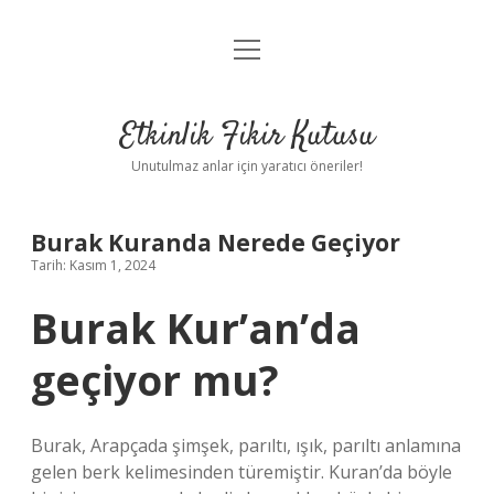
menüyü
Anasayfa
aç
Gizlilik Politikası
Etkinlik Fikir Kutusu
Yasal Uyarı
Unutulmaz anlar için yaratıcı öneriler!
Hakkımızda
Burak Kuranda Nerede Geçiyor
Tarih: Kasım 1, 2024
Burak Kur’an’da
geçiyor mu?
Burak, Arapçada şimşek, parıltı, ışık, parıltı anlamına
gelen berk kelimesinden türemiştir. Kuran’da böyle