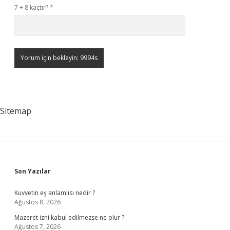
7 + 8 kaçtır?
*
Sitemap
Sidebar
Son Yazılar
Kuvvetin eş anlamlısı nedir ?
Ağustos 8, 2026
Mazeret izni kabul edilmezse ne olur ?
Ağustos 7, 2026