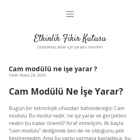
menüyü
Anasayfa
aç
Gizlilik Politikası
Etkinlik Fikir Kutusu
Yasal Uyarı
Unutulmaz anlar için yaratıcı öneriler!
Hakkımızda
Cam modülü ne işe yarar ?
Tarih: Mayıs 24, 2026
Cam Modülü Ne İşe Yarar?
Bugün bir teknolojik cihazdan bahsedeceğiz: Cam
modülü. Bu modül nedir, ne işe yarar ve gerçekten
neden bu kadar önemli? İtiraf etmeliyim, ilk başta
“cam modülü” dediğimde ben de ne olduğunu pek
kestiremedim. Ama bu yazıyı yazmaya başladıkça, bu