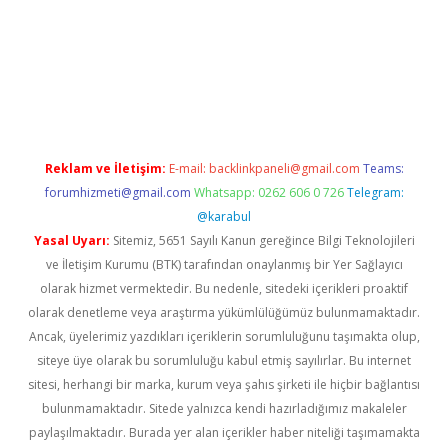
ino
Reklam ve İletişim:
E-mail:
backlinkpaneli@gmail.com
Teams:
forumhizmeti@gmail.com
Whatsapp: 0262 606 0 726
Telegram:
@karabul
Yasal Uyarı:
Sitemiz, 5651 Sayılı Kanun gereğince Bilgi Teknolojileri
ve İletişim Kurumu (BTK) tarafından onaylanmış bir Yer Sağlayıcı
olarak hizmet vermektedir. Bu nedenle, sitedeki içerikleri proaktif
olarak denetleme veya araştırma yükümlülüğümüz bulunmamaktadır.
Ancak, üyelerimiz yazdıkları içeriklerin sorumluluğunu taşımakta olup,
siteye üye olarak bu sorumluluğu kabul etmiş sayılırlar. Bu internet
sitesi, herhangi bir marka, kurum veya şahıs şirketi ile hiçbir bağlantısı
bulunmamaktadır. Sitede yalnızca kendi hazırladığımız makaleler
paylaşılmaktadır. Burada yer alan içerikler haber niteliği taşımamakta