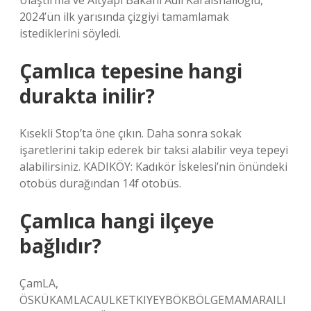
Ulaştırma ve Altyapı Bakanı Adil Karaishailoğlu,
2024’ün ilk yarısında çizgiyi tamamlamak
istediklerini söyledi.
Çamlıca tepesine hangi
durakta inilir?
Kısekli Stop’ta öne çıkın. Daha sonra sokak
işaretlerini takip ederek bir taksi alabilir veya tepeyi
alabilirsiniz. KADIKÖY: Kadıkör İskelesi’nin önündeki
otobüs durağından 14f otobüs.
Çamlıca hangi ilçeye
bağlıdır?
ÇamLA,
ÖSKÜKAMLACAULKETKIYEYBÖKBÖLGEMAMARAILI