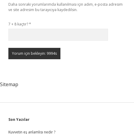
Daha sonraki yorumlarımda kullanılması için adım, e-posta adresim
ve site adresim bu tarayıcıya kaydedilsin.
7 + 8 kaçtır?
*
Sitemap
Sidebar
Son Yazılar
Kuvvetin eş anlamlısı nedir ?