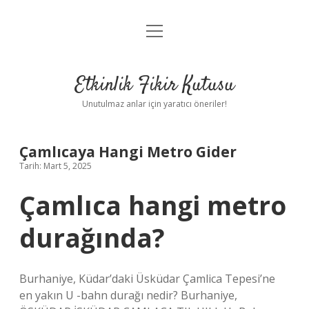
menüyü
Anasayfa
aç
Gizlilik Politikası
Etkinlik Fikir Kutusu
Yasal Uyarı
Unutulmaz anlar için yaratıcı öneriler!
Hakkımızda
Çamlıcaya Hangi Metro Gider
Tarih: Mart 5, 2025
Çamlıca hangi metro
durağında?
Burhaniye, Küdar’daki Üsküdar Çamlica Tepesi’ne
en yakın U -bahn durağı nedir? Burhaniye,