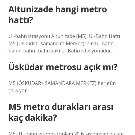
Altunizade hangi metro
hattı?
U -bahn istasyonu Altunizade (M5), U -Bahn Hattı
M5 (Üsküder -samandıra Merkez) ‘nin U -Bahn -
bahn -bahn -bahn’daki U -Bahn istasyonudur.
Üsküdar metrosu açık mı?
M5 (ÖSKUDAR> SAMANDARA MERKEZ) her gün
çalışıyor.
M5 metro durakları arası
kaç dakika?
M5 -U -bahn -stopps toplam 20 istasyondan oluşur.