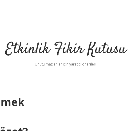
Etkinlik Fikir Kutusu
Unutulmaz anlar için yaratıcı öneriler!
emek