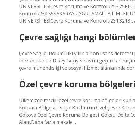
ÜNİVERSİTESİÇevre Koruma ve Kontrolü253.25RE
Kontrolü238.55SAKARYA UYGULAMALI BİLİMLER ÜN
ÜNİVERSİTESİÇevre Koruma ve Kontrolü231.3218 sa
Çevre sağlığı hangi bölümler
Çevre Sağlığı Bölümü iki yıllık bir ön lisans derece
mezun olanlar Dikey Geçiş Sınavı’nı geçerek hemşireli
çevre mühendisliği ve sosyal hizmet alanlarında dört y
Özel çevre koruma bölgeleri
Ülkemizde tescilli özel çevre koruma bölgeleri şunl
Koruma Bölgesi. Datça-Bozburun Özel Çevre Koruma
Gökova Özel Çevre Koruma Bölgesi. Göksu-Delta Öz
Alanı.Daha fazla makale…