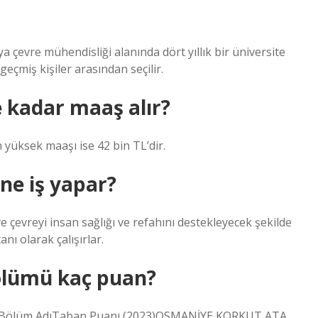
 çevre mühendisliği alanında dört yıllık bir üniversite
eçmiş kişiler arasından seçilir.
 kadar maaş alır?
 yüksek maaşı ise 42 bin TL’dir.
 ne iş yapar?
 çevreyi insan sağlığı ve refahını destekleyecek şekilde
nı olarak çalışırlar.
ölümü kaç puan?
iteBölüm AdıTaban Puanı (2023)OSMANİYE KORKUT ATA