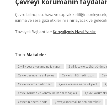
Çevreyi korumanın faydaları
Çevre bilinci, su, hava ve toprak kirliliğini önleyec
ısınma ve sera gazı etkilerini sınırlayacak ve gelece
Tavsiyeli Bağlantılar:
Konyaliymis Nasıl Yazılır
Tarih:
Makaleler
2 yıllık çevre koruma ne iş yapar
2 yıllık çevre sağlığı bölümü 
Çevre deyince ne anlıyoruz
Çevre kirliliği nedir uzun
Çev
Çevre koruma nedir özet
Çevre koruma nedir vikipedi
Ç
Çevre Koruma ve kontrol ne kadar maaş alır
Çevre korumak i
Çevrenin önemi nedir
Çevreyi korumak neden önemlidir