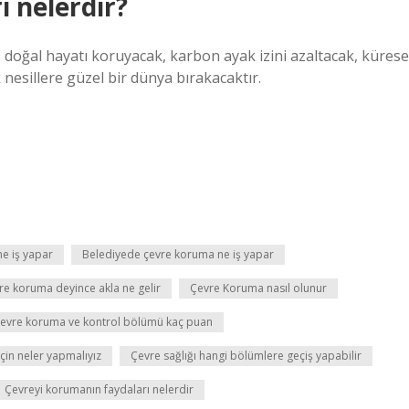
 nelerdir?
ek, doğal hayatı koruyacak, karbon ayak izini azaltacak, kürese
k nesillere güzel bir dünya bırakacaktır.
ne iş yapar
Belediyede çevre koruma ne iş yapar
re koruma deyince akla ne gelir
Çevre Koruma nasıl olunur
evre koruma ve kontrol bölümü kaç puan
çin neler yapmalıyız
Çevre sağlığı hangi bölümlere geçiş yapabilir
Çevreyi korumanın faydaları nelerdir