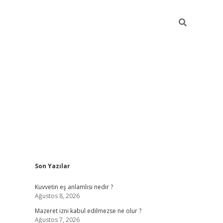
Sidebar
Son Yazılar
vdcasino
Kuvvetin eş anlamlısı nedir ?
Ağustos 8, 2026
Mazeret izni kabul edilmezse ne olur ?
Ağustos 7, 2026