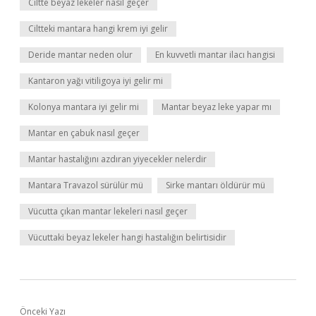
Ciltte beyaz lekeler nasıl geçer
Ciltteki mantara hangi krem iyi gelir
Deride mantar neden olur
En kuvvetli mantar ilacı hangisi
Kantaron yağı vitiligoya iyi gelir mi
Kolonya mantara iyi gelir mi
Mantar beyaz leke yapar mı
Mantar en çabuk nasıl geçer
Mantar hastalığını azdıran yiyecekler nelerdir
Mantara Travazol sürülür mü
Sirke mantarı öldürür mü
Vücutta çıkan mantar lekeleri nasıl geçer
Vücuttaki beyaz lekeler hangi hastalığın belirtisidir
Önceki Yazı