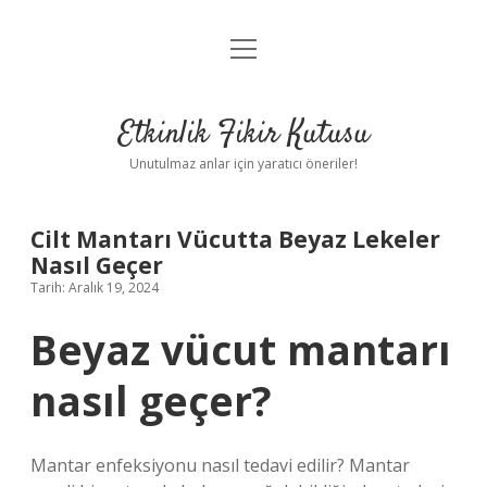
menüyü
Anasayfa
aç
Gizlilik Politikası
Etkinlik Fikir Kutusu
Yasal Uyarı
Unutulmaz anlar için yaratıcı öneriler!
Hakkımızda
Cilt Mantarı Vücutta Beyaz Lekeler
Nasıl Geçer
Tarih: Aralık 19, 2024
Beyaz vücut mantarı
nasıl geçer?
Mantar enfeksiyonu nasıl tedavi edilir? Mantar