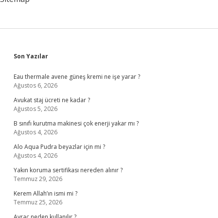
Sidebar
Son Yazılar
Eau thermale avene güneş kremi ne işe yarar ?
Ağustos 6, 2026
Avukat staj ücreti ne kadar ?
Ağustos 5, 2026
B sınıfı kurutma makinesi çok enerji yakar mı ?
Ağustos 4, 2026
Alo Aqua Pudra beyazlar için mi ?
Ağustos 4, 2026
Yakın koruma sertifikası nereden alınır ?
Temmuz 29, 2026
Kerem Allah’ın ismi mi ?
Temmuz 25, 2026
Ayraç neden kullanılır ?