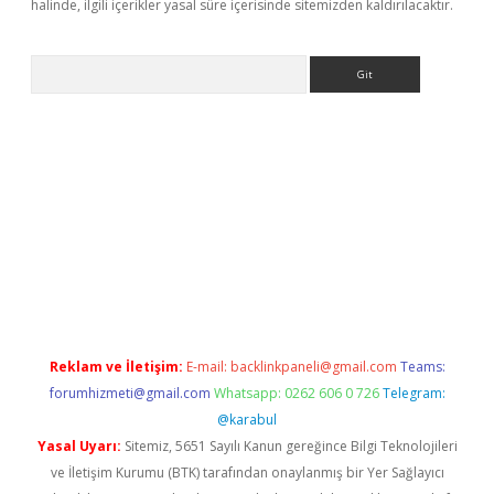
halinde, ilgili içerikler yasal süre içerisinde sitemizden kaldırılacaktır.
Arama
asino
Reklam ve İletişim:
E-mail:
backlinkpaneli@gmail.com
Teams:
forumhizmeti@gmail.com
Whatsapp: 0262 606 0 726
Telegram:
@karabul
Yasal Uyarı:
Sitemiz, 5651 Sayılı Kanun gereğince Bilgi Teknolojileri
ve İletişim Kurumu (BTK) tarafından onaylanmış bir Yer Sağlayıcı