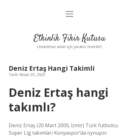
menüyü
Anasayfa
aç
Gizlilik Politikası
Etkinlik Fikir Kutusu
Yasal Uyarı
Unutulmaz anlar için yaratıcı öneriler!
Hakkımızda
Deniz Ertaş Hangi Takimli
Tarih: Nisan 25, 2025
Deniz Ertaş hangi
takımlı?
Deniz Ertaş (20 Mart 2005; İzmir) Türk futbolcu.
Süper Lig takımları Konyaspor’da oynuyor.