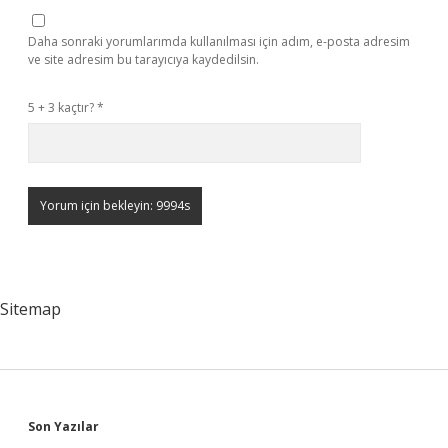
Daha sonraki yorumlarımda kullanılması için adım, e-posta adresim
ve site adresim bu tarayıcıya kaydedilsin.
5 + 3 kaçtır?
*
Sitemap
Sidebar
Son Yazılar