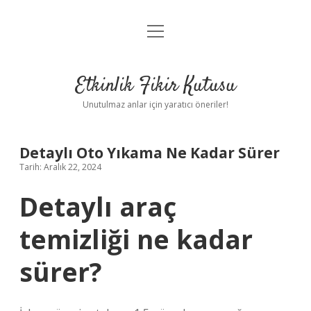
menüyü
Anasayfa
aç
Gizlilik Politikası
Etkinlik Fikir Kutusu
Yasal Uyarı
Unutulmaz anlar için yaratıcı öneriler!
Hakkımızda
Detaylı Oto Yıkama Ne Kadar Sürer
Tarih: Aralık 22, 2024
Detaylı araç
temizliği ne kadar
sürer?