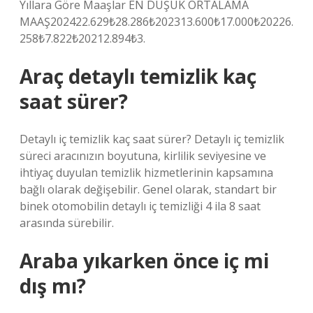
Yıllara Göre Maaşlar EN DÜŞÜK ORTALAMA
MAAŞ202422.629₺28.286₺202313.600₺17.000₺20226.
258₺7.822₺20212.894₺3.
Araç detaylı temizlik kaç
saat sürer?
Detaylı iç temizlik kaç saat sürer? Detaylı iç temizlik
süreci aracınızın boyutuna, kirlilik seviyesine ve
ihtiyaç duyulan temizlik hizmetlerinin kapsamına
bağlı olarak değişebilir. Genel olarak, standart bir
binek otomobilin detaylı iç temizliği 4 ila 8 saat
arasında sürebilir.
Araba yıkarken önce iç mi
dış mı?