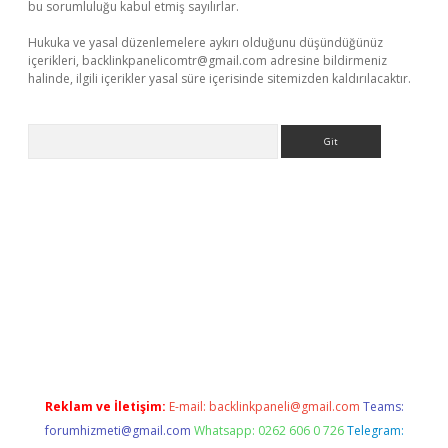
bu sorumluluğu kabul etmiş sayılırlar.
Hukuka ve yasal düzenlemelere aykırı olduğunu düşündüğünüz
içerikleri,
backlinkpanelicomtr@gmail.com
adresine bildirmeniz
halinde, ilgili içerikler yasal süre içerisinde sitemizden kaldırılacaktır.
Arama
vdcasino
Reklam ve İletişim:
E-mail:
backlinkpaneli@gmail.com
Teams:
forumhizmeti@gmail.com
Whatsapp: 0262 606 0 726
Telegram: