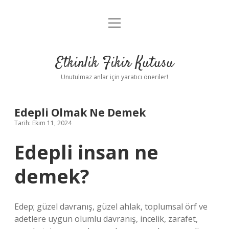
menüyü
Anasayfa
aç
Gizlilik Politikası
Etkinlik Fikir Kutusu
Yasal Uyarı
Unutulmaz anlar için yaratıcı öneriler!
Hakkımızda
Edepli Olmak Ne Demek
Tarih: Ekim 11, 2024
Edepli insan ne
demek?
Edep; güzel davranış, güzel ahlak, toplumsal örf ve
adetlere uygun olumlu davranış, incelik, zarafet,