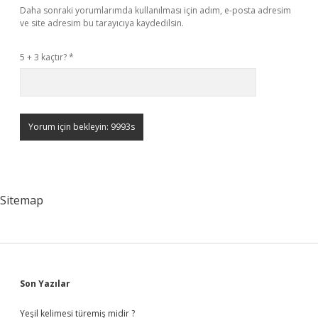
Daha sonraki yorumlarımda kullanılması için adım, e-posta adresim
ve site adresim bu tarayıcıya kaydedilsin.
5 + 3 kaçtır?
*
Sitemap
Sidebar
Son Yazılar
Yeşil kelimesi türemiş midir ?