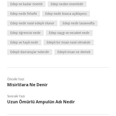
Edep ne kadar önemli
Edep neden önemlidir
Edep nedir felsefe
Edep nedir kısaca açıklayınız
Edep nedir nasıl edepli olunur
Edep nedir tasavvufta
Edep öğrencisi nedir
Edep saygı ve nezaket nedir
Edep ve hayâ nedir
Edepli bir insan nasıl olmalıdır
Edepli davranışlar nelerdir
Edepli insan ne demek
Önceki Yazı
Misirlilara Ne Denir
Sonraki Yazı
Uzun Ömürlü Ampulün Adı Nedir