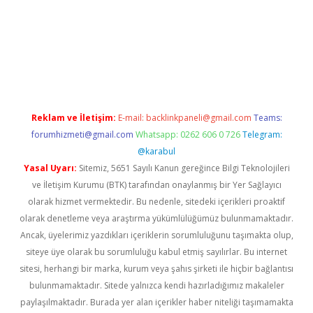
o
Reklam ve İletişim:
E-mail:
backlinkpaneli@gmail.com
Teams:
forumhizmeti@gmail.com
Whatsapp: 0262 606 0 726
Telegram:
@karabul
Yasal Uyarı:
Sitemiz, 5651 Sayılı Kanun gereğince Bilgi Teknolojileri
ve İletişim Kurumu (BTK) tarafından onaylanmış bir Yer Sağlayıcı
olarak hizmet vermektedir. Bu nedenle, sitedeki içerikleri proaktif
olarak denetleme veya araştırma yükümlülüğümüz bulunmamaktadır.
Ancak, üyelerimiz yazdıkları içeriklerin sorumluluğunu taşımakta olup,
siteye üye olarak bu sorumluluğu kabul etmiş sayılırlar. Bu internet
sitesi, herhangi bir marka, kurum veya şahıs şirketi ile hiçbir bağlantısı
bulunmamaktadır. Sitede yalnızca kendi hazırladığımız makaleler
paylaşılmaktadır. Burada yer alan içerikler haber niteliği taşımamakta