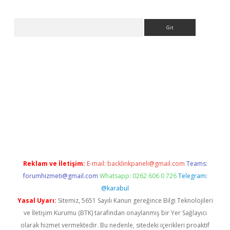
Arama
ino
Reklam ve İletişim:
E-mail:
backlinkpaneli@gmail.com
Teams:
forumhizmeti@gmail.com
Whatsapp: 0262 606 0 726
Telegram:
@karabul
Yasal Uyarı:
Sitemiz, 5651 Sayılı Kanun gereğince Bilgi Teknolojileri
ve İletişim Kurumu (BTK) tarafından onaylanmış bir Yer Sağlayıcı
olarak hizmet vermektedir. Bu nedenle, sitedeki içerikleri proaktif