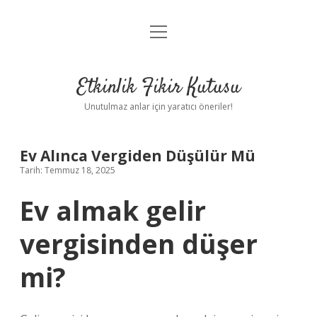
menüyü
Anasayfa
aç
Gizlilik Politikası
Etkinlik Fikir Kutusu
Yasal Uyarı
Unutulmaz anlar için yaratıcı öneriler!
Hakkımızda
Ev Alınca Vergiden Düşülür Mü
Tarih: Temmuz 18, 2025
Ev almak gelir
vergisinden düşer
mi?