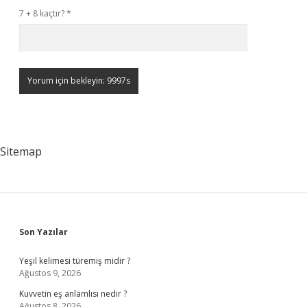
7 + 8 kaçtır?
*
Sitemap
Sidebar
Son Yazılar
Yeşil kelimesi türemiş midir ?
Ağustos 9, 2026
Kuvvetin eş anlamlısı nedir ?
Ağustos 8, 2026