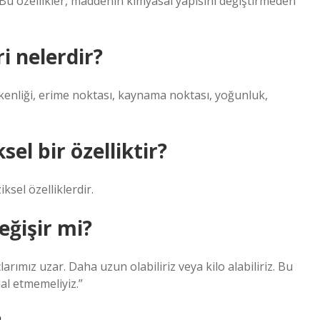
u özellikler, maddenin kimyasal yapısını değiştirmeden
ri nelerdir?
iletkenliği, erime noktası, kaynama noktası, yoğunluk,
sel bir özelliktir?
iksel özelliklerdir.
eğişir mi?
larımız uzar. Daha uzun olabiliriz veya kilo alabiliriz. Bu
l etmemeliyiz.”