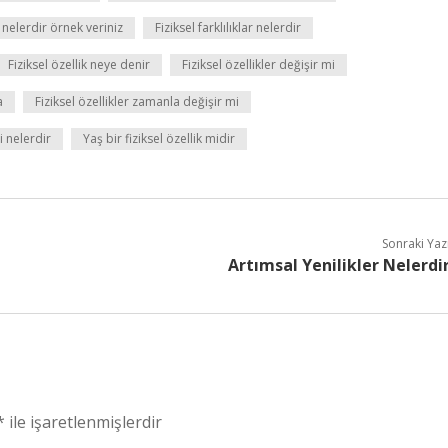
 nelerdir örnek veriniz
Fiziksel farklılıklar nelerdir
Fiziksel özellik neye denir
Fiziksel özellikler değişir mi
a
Fiziksel özellikler zamanla değişir mi
i nelerdir
Yaş bir fiziksel özellik midir
Sonraki Yaz
Artımsal Yenilikler Nelerdi
*
ile işaretlenmişlerdir