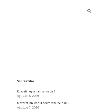
Sidebar
Son Yazılar
vdcasino
Kuvvetin eş anlamlısı nedir ?
Ağustos 8, 2026
Mazeret izni kabul edilmezse ne olur ?
Ağustos 7, 2026