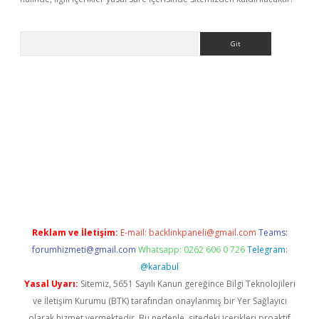
Arama
no
Reklam ve İletişim:
E-mail:
backlinkpaneli@gmail.com
Teams:
forumhizmeti@gmail.com
Whatsapp: 0262 606 0 726
Telegram:
@karabul
Yasal Uyarı:
Sitemiz, 5651 Sayılı Kanun gereğince Bilgi Teknolojileri
ve İletişim Kurumu (BTK) tarafından onaylanmış bir Yer Sağlayıcı
olarak hizmet vermektedir. Bu nedenle, sitedeki içerikleri proaktif