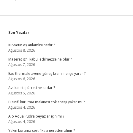
Sidebar
Son Yazılar
Kuvvetin eş anlamlısı nedir ?
Ağustos 8, 2026
Mazeret izni kabul edilmezse ne olur ?
Ağustos 7, 2026
Eau thermale avene güneş kremi ne işe yarar ?
Ağustos 6, 2026
Avukat staj ücreti ne kadar ?
Ağustos 5, 2026
B sınıfı kurutma makinesi çok enerji yakar mı ?
Ağustos 4, 2026
Alo Aqua Pudra beyazlar için mi ?
Ağustos 4, 2026
Yakın koruma sertifikası nereden alınır ?