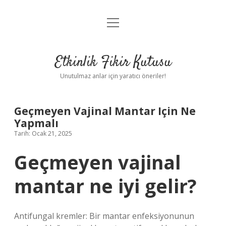
menüyü
Anasayfa
aç
Gizlilik Politikası
Etkinlik Fikir Kutusu
Yasal Uyarı
Unutulmaz anlar için yaratıcı öneriler!
Hakkımızda
Geçmeyen Vajinal Mantar Için Ne
Yapmalı
Tarih: Ocak 21, 2025
Geçmeyen vajinal
mantar ne iyi gelir?
Antifungal kremler: Bir mantar enfeksiyonunun