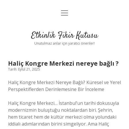
menüyü
Anasayfa
aç
Gizlilik Politikası
Etkinlik Fikir Kutusu
Yasal Uyarı
Unutulmaz anlar için yaratıcı öneriler!
Hakkımızda
Haliç Kongre Merkezi nereye bağlı ?
Tarih: Eylül 21, 2025
Haliç Kongre Merkezi Nereye Bağlı? Küresel ve Yerel
Perspektiflerden Derinlemesine Bir İnceleme
Haliç Kongre Merkezi… İstanbul’un tarihi dokusuyla
modernizmin buluştuğu noktalardan biri. Şehrin,
hem ticaret hem de kültür merkezi olma yolundaki
iddialı adımlarından birini simgeliyor. Ama Haliç