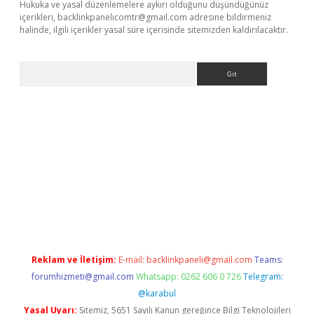
Hukuka ve yasal düzenlemelere aykırı olduğunu düşündüğünüz
içerikleri,
backlinkpanelicomtr@gmail.com
adresine bildirmeniz
halinde, ilgili içerikler yasal süre içerisinde sitemizden kaldırılacaktır.
Arama
no
Reklam ve İletişim:
E-mail:
backlinkpaneli@gmail.com
Teams:
forumhizmeti@gmail.com
Whatsapp: 0262 606 0 726
Telegram:
@karabul
Yasal Uyarı:
Sitemiz, 5651 Sayılı Kanun gereğince Bilgi Teknolojileri