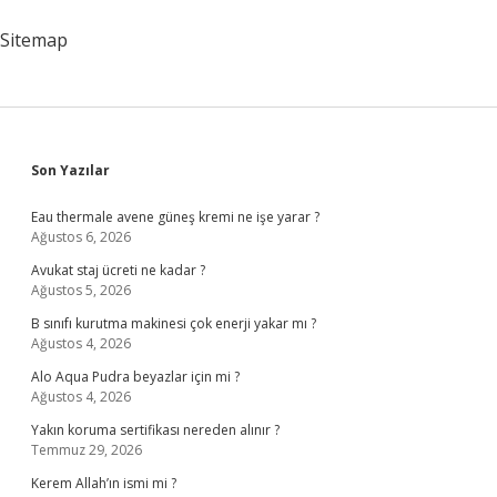
Sitemap
Sidebar
Son Yazılar
Eau thermale avene güneş kremi ne işe yarar ?
Ağustos 6, 2026
Avukat staj ücreti ne kadar ?
Ağustos 5, 2026
B sınıfı kurutma makinesi çok enerji yakar mı ?
Ağustos 4, 2026
Alo Aqua Pudra beyazlar için mi ?
Ağustos 4, 2026
Yakın koruma sertifikası nereden alınır ?
Temmuz 29, 2026
Kerem Allah’ın ismi mi ?