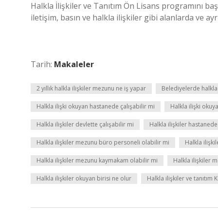
Halkla İlişkiler ve Tanıtım Ön Lisans programını b
iletişim, basın ve halkla ilişkiler gibi alanlarda ve ay
Tarih:
Makaleler
2 yıllık halkla ilişkiler mezunu ne iş yapar
Belediyelerde halkla
Halkla ilişki okuyan hastanede çalışabilir mi
Halkla ilişki okuy
Halkla ilişkiler devlette çalışabilir mi
Halkla ilişkiler hastanede 
Halkla ilişkiler mezunu büro personeli olabilir mi
Halkla ilişk
Halkla ilişkiler mezunu kaymakam olabilir mi
Halkla ilişkiler
Halkla ilişkiler okuyan birisi ne olur
Halkla ilişkiler ve tanıtım 