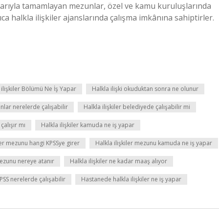
aşarıyla tamamlayan mezunlar, özel ve kamu kuruluşlarında
rıca halkla ilişkiler ajanslarında çalışma imkânına sahiptirler.
 ilişkiler Bölümü Ne İş Yapar
Halkla ilişki okuduktan sonra ne olunur
anlar nerelerde çalışabilir
Halkla ilişkiler belediyede çalışabilir mi
çalışır mı
Halkla ilişkiler kamuda ne iş yapar
iler mezunu hangi KPSSye girer
Halkla ilişkiler mezunu kamuda ne iş yapar
 mezunu nereye atanır
Halkla ilişkiler ne kadar maaş alıyor
KPSS nerelerde çalışabilir
Hastanede halkla ilişkiler ne iş yapar