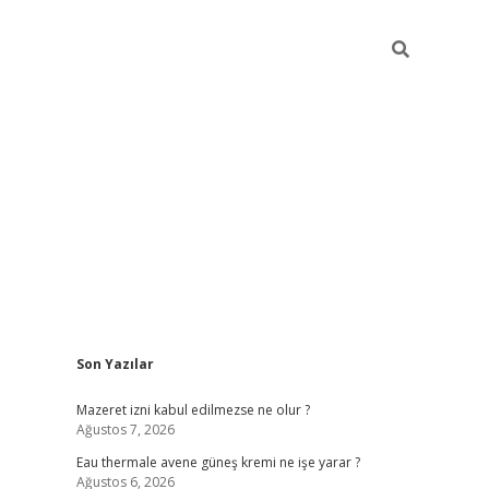
Sidebar
Son Yazılar
vdcasino
Mazeret izni kabul edilmezse ne olur ?
Ağustos 7, 2026
Eau thermale avene güneş kremi ne işe yarar ?
Ağustos 6, 2026