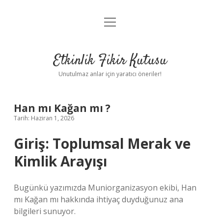
menüyü
Anasayfa
aç
Gizlilik Politikası
Etkinlik Fikir Kutusu
Yasal Uyarı
Unutulmaz anlar için yaratıcı öneriler!
Hakkımızda
Han mı Kağan mı ?
Tarih: Haziran 1, 2026
Giriş: Toplumsal Merak ve
Kimlik Arayışı
Bugünkü yazımızda Muniorganizasyon ekibi, Han
mı Kağan mı hakkında ihtiyaç duyduğunuz ana
bilgileri sunuyor.