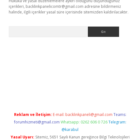
Hukuka ve yasal düzenlemelere aykırı olduğunu düşündüğünüz
içerikleri,
backlinkpanelicomtr@gmail.com
adresine bildirmeniz
halinde, ilgili içerikler yasal süre içerisinde sitemizden kaldırılacaktır.
Arama
vdcasino
Reklam ve İletişim:
E-mail:
backlinkpaneli@gmail.com
Teams:
forumhizmeti@gmail.com
Whatsapp: 0262 606 0 726
Telegram:
@karabul
Yasal Uyarı:
Sitemiz, 5651 Sayılı Kanun gereğince Bilgi Teknolojileri