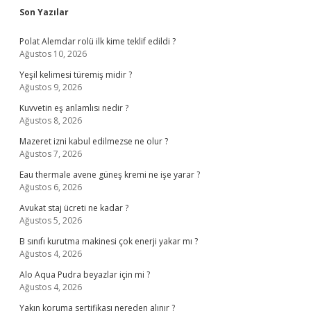
Sidebar
Son Yazılar
Polat Alemdar rolü ilk kime teklif edildi ?
Ağustos 10, 2026
Yeşil kelimesi türemiş midir ?
Ağustos 9, 2026
Kuvvetin eş anlamlısı nedir ?
Ağustos 8, 2026
Mazeret izni kabul edilmezse ne olur ?
Ağustos 7, 2026
Eau thermale avene güneş kremi ne işe yarar ?
Ağustos 6, 2026
Avukat staj ücreti ne kadar ?
Ağustos 5, 2026
B sınıfı kurutma makinesi çok enerji yakar mı ?
Ağustos 4, 2026
Alo Aqua Pudra beyazlar için mi ?
Ağustos 4, 2026
Yakın koruma sertifikası nereden alınır ?