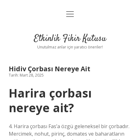
menüyü
Anasayfa
aç
Gizlilik Politikası
Etkinlik Fikir Kutusu
Yasal Uyarı
Unutulmaz anlar için yaratıcı öneriler!
Hakkımızda
Hidiv Çorbası Nereye Ait
Tarih: Mart 28, 2025
Harira çorbası
nereye ait?
4. Harira çorbası Fas’a özgü geleneksel bir çorbadır.
Mercimek, nohut, pirinç, domates ve baharatların