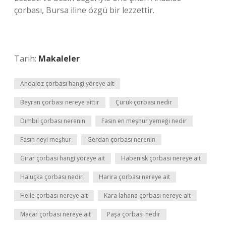
çorbası, Bursa iline özgü bir lezzettir.
Tarih:
Makaleler
Andaloz çorbası hangi yöreye ait
Beyran çorbası nereye aittir
Çürük çorbası nedir
Dımbıl çorbası nerenin
Fasın en meşhur yemeği nedir
Fasın neyi meşhur
Gerdan çorbası nerenin
Gırar çorbası hangi yöreye ait
Habenisk çorbası nereye ait
Haluçka çorbası nedir
Harira çorbası nereye ait
Helle çorbası nereye ait
Kara lahana çorbası nereye ait
Macar çorbası nereye ait
Paşa çorbası nedir