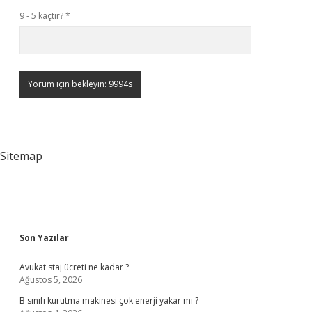
9 - 5 kaçtır?
*
Sitemap
Sidebar
Son Yazılar
Avukat staj ücreti ne kadar ?
Ağustos 5, 2026
B sınıfı kurutma makinesi çok enerji yakar mı ?