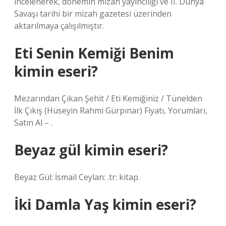
incelenerek, dönemin mizah yayıncılığı ve II. Dünya
Savaşı tarihi bir mizah gazetesi üzerinden
aktarılmaya çalışılmıştır.
Eti Senin Kemiği Benim
kimin eseri?
Mezarından Çıkan Şehit / Eti Kemiğiniz / Tünelden
İlk Çıkış (Hüseyin Rahmi Gürpınar) Fiyatı, Yorumları,
Satın Al – .
Beyaz gül kimin eseri?
Beyaz Gül: İsmail Ceylan: .tr: kitap.
İki Damla Yaş kimin eseri?