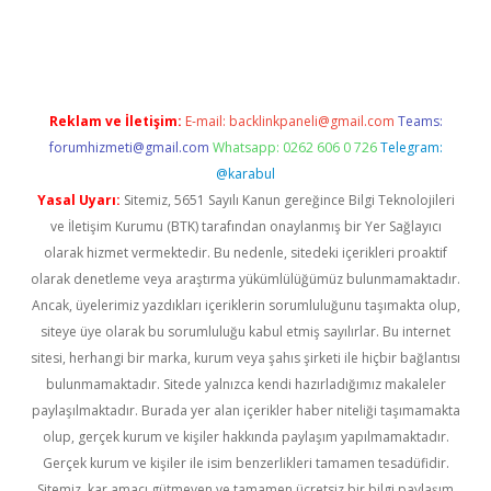
no
Reklam ve İletişim:
E-mail:
backlinkpaneli@gmail.com
Teams:
forumhizmeti@gmail.com
Whatsapp: 0262 606 0 726
Telegram:
@karabul
Yasal Uyarı:
Sitemiz, 5651 Sayılı Kanun gereğince Bilgi Teknolojileri
ve İletişim Kurumu (BTK) tarafından onaylanmış bir Yer Sağlayıcı
olarak hizmet vermektedir. Bu nedenle, sitedeki içerikleri proaktif
olarak denetleme veya araştırma yükümlülüğümüz bulunmamaktadır.
Ancak, üyelerimiz yazdıkları içeriklerin sorumluluğunu taşımakta olup,
siteye üye olarak bu sorumluluğu kabul etmiş sayılırlar. Bu internet
sitesi, herhangi bir marka, kurum veya şahıs şirketi ile hiçbir bağlantısı
bulunmamaktadır. Sitede yalnızca kendi hazırladığımız makaleler
paylaşılmaktadır. Burada yer alan içerikler haber niteliği taşımamakta
olup, gerçek kurum ve kişiler hakkında paylaşım yapılmamaktadır.
Gerçek kurum ve kişiler ile isim benzerlikleri tamamen tesadüfidir.
Sitemiz, kar amacı gütmeyen ve tamamen ücretsiz bir bilgi paylaşım