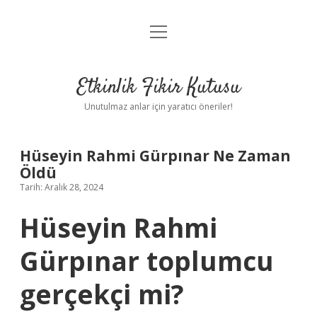
menüyü
Anasayfa
aç
Gizlilik Politikası
Etkinlik Fikir Kutusu
Yasal Uyarı
Unutulmaz anlar için yaratıcı öneriler!
Hakkımızda
Hüseyin Rahmi Gürpınar Ne Zaman
Öldü
Tarih: Aralık 28, 2024
Hüseyin Rahmi
Gürpınar toplumcu
gerçekçi mi?