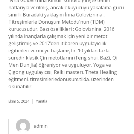
İNna Goloviznina Kimdir konusu girişte temel
hatlarıyla verilmiş, ancak okuyucuyu yakalama gücü
sınırlı. Buradaki yaklaşım İnna Goloviznina ,
Titreşimlerle Dönüşüm Metodu’nun (TDM)
kurucusudur. Bazı özellikleri : Goloviznina, 2016
yılında inançlarla çalışmak için yeni bir metot
geliştirmiş ve 2017’den itibaren uygulayıcılık
eğitimleri vermeye başlamıştır. 10 yıldan fazla
süredir klasik Çin metotlarını (Feng shui, BaZi, Qi
Men Dun Jia) öğreniyor ve uyguluyor. Yoga ve
Çigong uygulayıcısı, Reiki masterı. Theta Healing
eğitmeni. titresimlerledonusum.tilda. üzerinden
okunabilir.
Ekim 5, 2024
Yanıtla
admin