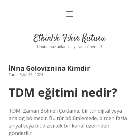
menüyü
Anasayfa
aç
Gizlilik Politikası
Etkinlik Fikir Kutusu
Yasal Uyarı
Unutulmaz anlar için yaratıcı öneriler!
Hakkımızda
İNna Goloviznina Kimdir
Tarih: Eylül 25, 2024
TDM eğitimi nedir?
TDM, Zaman Bölmeli Çoklama, bir tür dijital veya
analog bölmedir. Bu tür bölümlemede, birden fazla
sinyal veya bit dizisi tek bir kanal üzerinden
gönderilir.