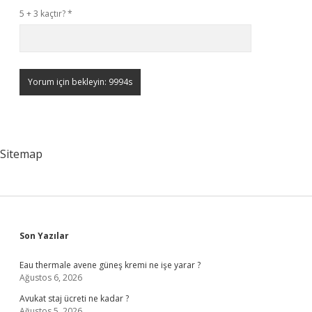
5 + 3 kaçtır?
*
Sitemap
Sidebar
Son Yazılar
Eau thermale avene güneş kremi ne işe yarar ?
Ağustos 6, 2026
Avukat staj ücreti ne kadar ?
Ağustos 5, 2026