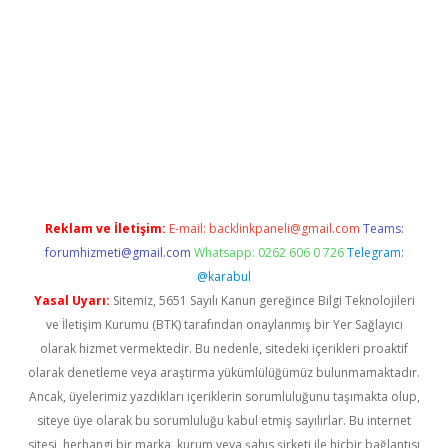
vdcasino
Reklam ve İletişim:
E-mail:
backlinkpaneli@gmail.com
Teams:
forumhizmeti@gmail.com
Whatsapp: 0262 606 0 726
Telegram:
@karabul
Yasal Uyarı:
Sitemiz, 5651 Sayılı Kanun gereğince Bilgi Teknolojileri
ve İletişim Kurumu (BTK) tarafından onaylanmış bir Yer Sağlayıcı
olarak hizmet vermektedir. Bu nedenle, sitedeki içerikleri proaktif
olarak denetleme veya araştırma yükümlülüğümüz bulunmamaktadır.
Ancak, üyelerimiz yazdıkları içeriklerin sorumluluğunu taşımakta olup,
siteye üye olarak bu sorumluluğu kabul etmiş sayılırlar. Bu internet
sitesi, herhangi bir marka, kurum veya şahıs şirketi ile hiçbir bağlantısı