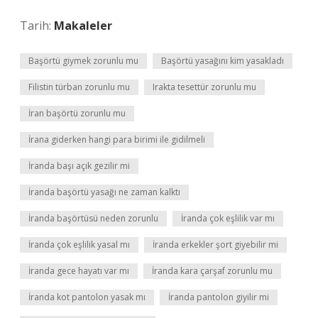
Tarih:
Makaleler
Başörtü giymek zorunlu mu
Başörtü yasağını kim yasakladı
Filistin türban zorunlu mu
Irakta tesettür zorunlu mu
İran başörtü zorunlu mu
İrana giderken hangi para birimi ile gidilmeli
İranda başı açık gezilir mi
İranda başörtü yasağı ne zaman kalktı
İranda başörtüsü neden zorunlu
İranda çok eşlilik var mı
İranda çok eşlilik yasal mı
İranda erkekler şort giyebilir mi
İranda gece hayatı var mı
İranda kara çarşaf zorunlu mu
İranda kot pantolon yasak mı
İranda pantolon giyilir mi