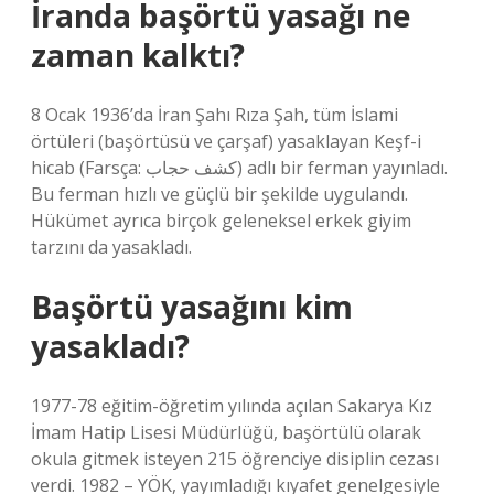
İranda başörtü yasağı ne
zaman kalktı?
8 Ocak 1936’da İran Şahı Rıza Şah, tüm İslami
örtüleri (başörtüsü ve çarşaf) yasaklayan Keşf-i
hicab (Farsça: کشف حجاب) adlı bir ferman yayınladı.
Bu ferman hızlı ve güçlü bir şekilde uygulandı.
Hükümet ayrıca birçok geleneksel erkek giyim
tarzını da yasakladı.
Başörtü yasağını kim
yasakladı?
1977-78 eğitim-öğretim yılında açılan Sakarya Kız
İmam Hatip Lisesi Müdürlüğü, başörtülü olarak
okula gitmek isteyen 215 öğrenciye disiplin cezası
verdi. 1982 – YÖK, yayımladığı kıyafet genelgesiyle