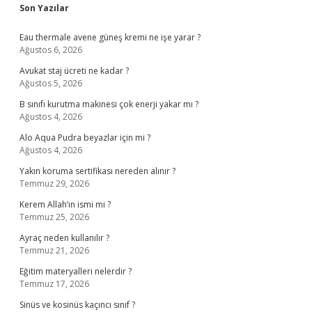
Sidebar
Son Yazılar
Eau thermale avene güneş kremi ne işe yarar ?
Ağustos 6, 2026
Avukat staj ücreti ne kadar ?
Ağustos 5, 2026
B sınıfı kurutma makinesi çok enerji yakar mı ?
Ağustos 4, 2026
Alo Aqua Pudra beyazlar için mi ?
Ağustos 4, 2026
Yakın koruma sertifikası nereden alınır ?
Temmuz 29, 2026
Kerem Allah’ın ismi mi ?
Temmuz 25, 2026
Ayraç neden kullanılır ?
Temmuz 21, 2026
Eğitim materyalleri nelerdir ?
Temmuz 17, 2026
Sinüs ve kosinüs kaçıncı sınıf ?