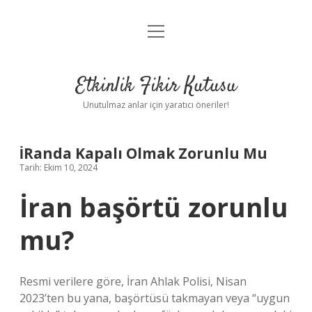
menüyü
Anasayfa
aç
Gizlilik Politikası
Etkinlik Fikir Kutusu
Yasal Uyarı
Unutulmaz anlar için yaratıcı öneriler!
Hakkımızda
İRanda Kapalı Olmak Zorunlu Mu
Tarih: Ekim 10, 2024
İran başörtü zorunlu
mu?
Resmi verilere göre, İran Ahlak Polisi, Nisan
2023’ten bu yana, başörtüsü takmayan veya “uygun