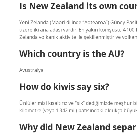
Is New Zealand its own cou
Yeni Zelanda (Maori dilinde “Aotearoa”) Güney Pasif
üzere iki ana adası vardır. En yakın komşusu, 4.100
Zelanda volkanik aktivite ile şekillenmiştir ve volkanl
Which country is the AU?
Avustralya
How do kiwis say six?
Ünlülerimizi kısaltırız ve “six” dediğimizde meşhur b
kilometre (veya 1.342 mil) batısındaki oldukça büyü
Why did New Zealand separ