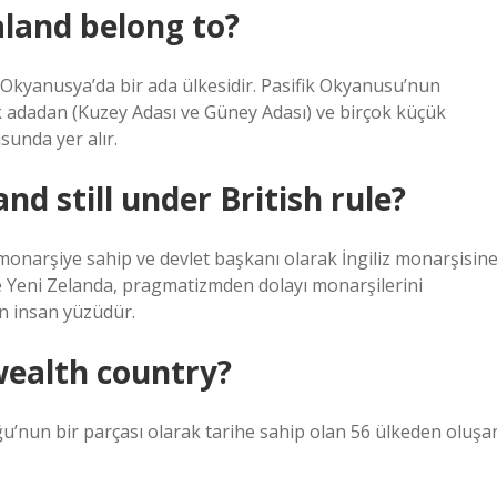
land belong to?
) Okyanusya’da bir ada ülkesidir. Pasifik Okyanusu’nun
k adadan (Kuzey Adası ve Güney Adası) ve birçok küçük
unda yer alır.
d still under British rule?
monarşiye sahip ve devlet başkanı olarak İngiliz monarşisin
ve Yeni Zelanda, pragmatizmden dolayı monarşilerini
n insan yüzüdür.
ealth country?
u’nun bir parçası olarak tarihe sahip olan 56 ülkeden oluşa