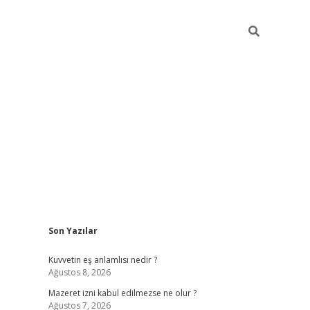
Sidebar
Son Yazılar
vdcasino
Kuvvetin eş anlamlısı nedir ?
Ağustos 8, 2026
Mazeret izni kabul edilmezse ne olur ?
Ağustos 7, 2026