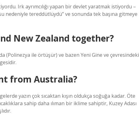
yordu. Irk ayrımcılığı yapan bir devlet yaratmak istiyordu –
fusu nedeniyle tereddütlüydü” ve sonunda tek başına gitmeye
 and New Zealand together?
a (Polinezya ile örtüşür) ve bazen Yeni Gine ve çevresindeki
gesidir.
nt from Australia?
bölgelerde yazın çok sıcaktan kışın oldukça soğuğa kadar. Öte
aklıklara sahip daha ılıman bir iklime sahiptir, Kuzey Adası
ıdır.