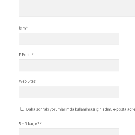
İsim*
E-Posta*
Web Sitesi
Daha sonraki yorumlarımda kullanılması için adım, e-posta adres
5 + 3 kaçtır?
*