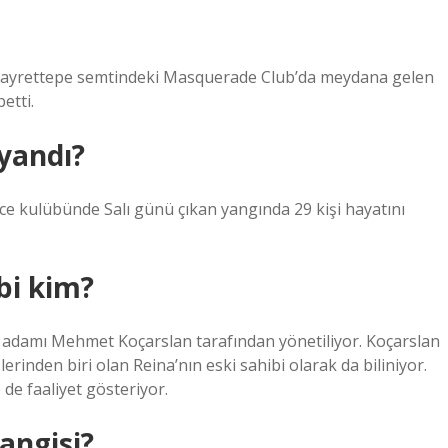
lı Gayrettepe semtindeki Masquerade Club’da meydana gelen
etti.
yandı?
ce kulübünde Salı günü çıkan yangında 29 kişi hayatını
bi kim?
ş adamı Mehmet Koçarslan tarafından yönetiliyor. Koçarslan
inden biri olan Reina’nın eski sahibi olarak da biliniyor.
e faaliyet gösteriyor.
angisi?