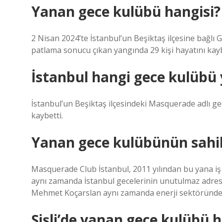
Yanan gece kulübü hangisi?
2 Nisan 2024’te İstanbul’un Beşiktaş ilçesine bağ
patlama sonucu çıkan yangında 29 kişi hayatını kayb
İstanbul hangi gece kulübü 
İstanbul’un Beşiktaş ilçesindeki Masquerade adlı ge
kaybetti.
Yanan gece kulübünün sahi
Masquerade Club İstanbul, 2011 yılından bu yana i
aynı zamanda İstanbul gecelerinin unutulmaz adresler
Mehmet Koçarslan aynı zamanda enerji sektöründe d
Şişli’de yanan gece kulübü h