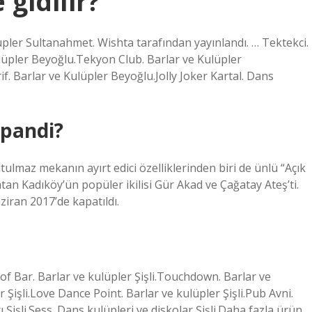
gidilir?
üpler Sultanahmet. Wishta tarafından yayınlandı. … Tektekci.
lüpler Beyoğlu.Tekyon Club. Barlar ve Kulüpler
f. Barlar ve Kulüpler Beyoğlu.Jolly Joker Kartal. Dans
apandi?
lmaz mekanın ayırt edici özelliklerinden biri de ünlü “Açık
n Kadıköy’ün popüler ikilisi Gür Akad ve Çağatay Ateş’ti.
iran 2017’de kapatıldı.
of Bar. Barlar ve kulüpler Şişli.Touchdown. Barlar ve
Şişli.Love Dance Point. Barlar ve kulüpler Şişli.Pub Avni.
 Şişli.Sess. Dans kulüpleri ve diskolar Şişli.Daha fazla ürün…