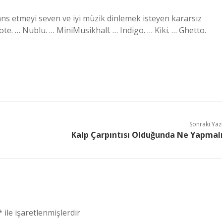
s etmeyi seven ve iyi müzik dinlemek isteyen kararsız
ote. … Nublu. … MiniMusikhall. … Indigo. … Kiki. … Ghetto.
Sonraki Yaz
Kalp Çarpıntısı Olduğunda Ne Yapmal
*
ile işaretlenmişlerdir