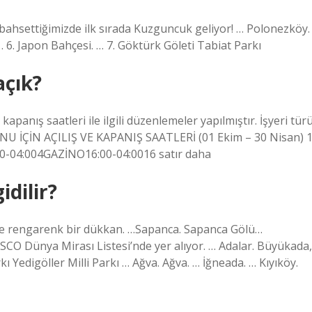
hsettiğimizde ilk sırada Kuzguncuk geliyor! … Polonezköy.
6. Japon Bahçesi. … 7. Göktürk Göleti Tabiat Parkı
açık?
apanış saatleri ile ilgili düzenlemeler yapılmıştır. İşyeri tür
ZONU İÇİN AÇILIŞ VE KAPANIŞ SAATLERİ (01 Ekim – 30 Nisan) 
0-04:004GAZİNO16:00-04:0016 satır daha
idilir?
de rengarenk bir dükkan. …Sapanca. Sapanca Gölü…
SCO Dünya Mirası Listesi’nde yer alıyor. … Adalar. Büyükada,
kı Yedigöller Milli Parkı … Ağva. Ağva. … İğneada. … Kıyıköy.