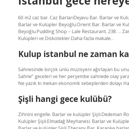
Istanbul gece nereye 
60 m2 caz bar. Caz BarlarıDejavu Bar. Barlar ve Kul
Barlar ve Kulüpler Beyoğlu.Orient Bar. Barlar ve Ku
Beyoğlu.Pudding Shop – Lale Restaurant. 238. … Zari
Kulüpleri ve Diskotekler.Daha fazla makale…
Kulup istanbul ne zaman k
Sahnesinde birçok ünlü müzisyeni ağırlayan bu unutu
Sahne” geceleri ve her perşembe sahnede olay yarata
Ne yazık ki mekan ekonomik sebeplerden dolayı Haz
Şişli hangi gece kulübü?
Zihnini engelle. Barlar ve kulüpler Şişli.Dedeman Ro
Kulüpler Şişli.Elmadağ Meyhanesi. Barlar ve Kulüpler 
Barlar ve kulüpler Şişli.Therapy Bar. Karaoke barları