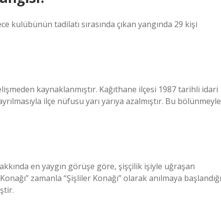
e kulübünün tadilatı sırasında çıkan yangında 29 kişi
şmeden kaynaklanmıştır. Kağıthane ilçesi 1987 tarihli idari
yrılmasıyla ilçe nüfusu yarı yarıya azalmıştır. Bu bölünmeyle
hakkında en yaygın görüşe göre, şişçilik işiyle uğraşan
rin Konağı” zamanla “Şişliler Konağı” olarak anılmaya başlandığ
tir.