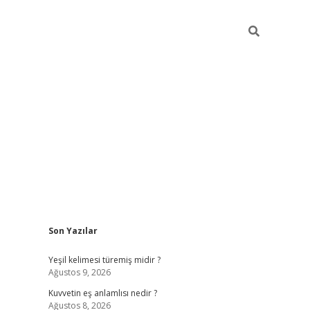
Sidebar
Son Yazılar
vdcasino
Yeşil kelimesi türemiş midir ?
Ağustos 9, 2026
Kuvvetin eş anlamlısı nedir ?
Ağustos 8, 2026